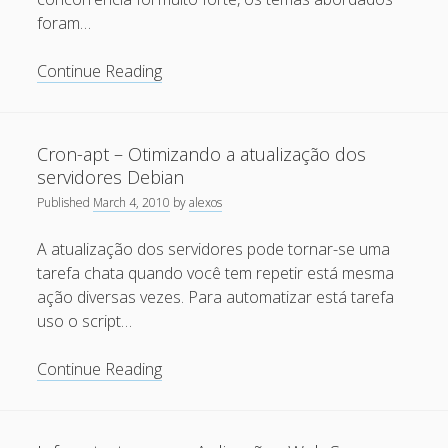
e
April 2022
foram…
simples
October 2020
Grade
Continue Reading
September 2020
de
Palestras
August 2015
FLISOL
Cron-apt – Otimizando a atualização dos
July 2015
2010
servidores Debian
Salvador
December 2014
Published
March 4, 2010
by
alexos
October 2014
A atualização dos servidores pode tornar-se uma
September 2014
tarefa chata quando você tem repetir está mesma
ação diversas vezes. Para automatizar está tarefa
January 2014
uso o script…
November 2013
Cron-
Continue Reading
October 2013
apt
September 2013
–
Otimizando
June 2013