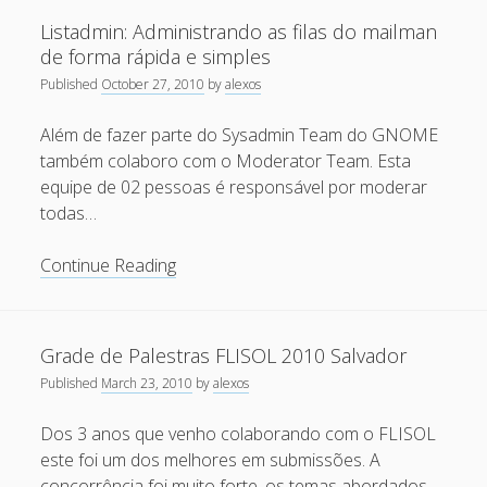
segurança
Recent Comments
Listadmin: Administrando as filas do mailman
com
de forma rápida e simples
Nginx
Maicon Fonseca Zanco
on
Protegendo a console
Published
October 27, 2010
by
alexos
e
administrativa contra ataques de brute force
Naxsi
Além de fazer parte do Sysadmin Team do GNOME
alexos
on
Protegendo a console administrativa contra
também colaboro com o Moderator Team. Esta
ataques de brute force
equipe de 02 pessoas é responsável por moderar
Gilson Camelo
on
Protegendo a console administrativa
todas…
contra ataques de brute force
Listadmin:
Continue Reading
tuxtrack
on
Otimizando a detecção de ataques de SQLi
Administrando
com evasão do Ossec HIDS
as
Rafael Gomes
on
Nginx – Implantação e hardening do
filas
Grade de Palestras FLISOL 2010 Salvador
nginx no Debian
do
Published
March 23, 2010
by
alexos
mailman
Archives
de
Dos 3 anos que venho colaborando com o FLISOL
forma
este foi um dos melhores em submissões. A
September 2024
rápida
concorrência foi muito forte, os temas abordados