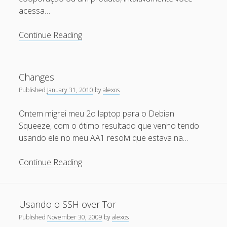
Updated
acessa…
)
May 2011
Infraestrutura
Continue Reading
April 2011
para
March 2011
Aplicações
February 2011
Web
Changes
Seguras
January 2011
Published
January 31, 2010
by
alexos
–
December 2010
Motivação
Ontem migrei meu 2o laptop para o Debian
October 2010
Squeeze, com o ótimo resultado que venho tendo
usando ele no meu AA1 resolvi que estava na…
September 2010
August 2010
Changes
Continue Reading
July 2010
May 2010
Usando o SSH over Tor
April 2010
Published
November 30, 2009
by
alexos