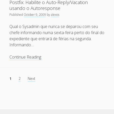
Postfix: Habilite o Auto-Reply/Vacation
February 2009
AD
usando o Autoresponse
January 2009
Published
October 9, 2009
by
alexos
December 2008
Qual o Sysadmin que nunca se deparou com seu
November 2008
chefe informando numa sexta-feira perto do final do
expediente que entrará de férias na segunda.
October 2008
Informando…
September 2008
Postfix:
August 2008
Continue Reading
Habilite
July 2008
o
May 2008
Auto-
Posts
1
2
Next
Reply/Vacation
pagination
April 2008
usando
March 2008
o
Autoresponse
February 2008
January 2008