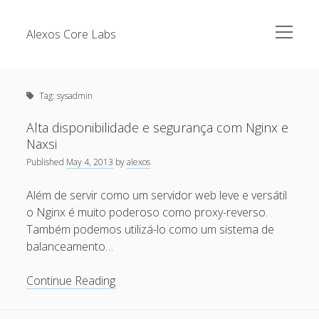
open
Alexos Core Labs
menu
Sidebar
Search
Brazilian Security Blogs Network
Tag:
sysadmin
Cursos
Github
Alta disponibilidade e segurança com Nginx e
Recent Posts
Naxsi
Linkedin
Published
May 4, 2013
by
alexos
Nullbyte Security Conference
Tecsec Podcast #114 – A HISTÓRIA DA NULLBYTE
SECURITY CONFERENCE
Além de servir como um servidor web leve e versátil
Publicações
o Nginx é muito poderoso como proxy-reverso.
Mitigando tráfego malicioso originado da rede TOR
Security Advisories
Também podemos utilizá-lo como um sistema de
[Capacite] Linux – Comandos Básicos 2
balanceamento…
Tools
[Capacite] Linux – Comandos Básicos
Alta
Continue Reading
[Capacite] Linux – Conceitos Básicos
disponibilidade
e