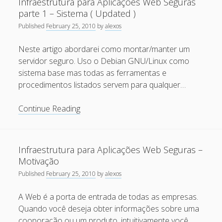
Infraestrutura para Aplicações Web Seguras
a
parte 1 – Sistema ( Updated )
May 2013
atualização
Published
February 25, 2010
by
alexos
April 2013
dos
servidores
September 2012
Neste artigo abordarei como montar/manter um
Debian
servidor seguro. Uso o Debian GNU/Linux como
August 2012
sistema base mas todas as ferramentas e
July 2012
procedimentos listados servem para qualquer…
March 2012
Infraestrutura
Continue Reading
February 2012
para
Aplicações
January 2012
Web
Infraestrutura para Aplicações Web Seguras –
November 2011
Seguras
Motivação
parte
September 2011
Published
February 25, 2010
by
alexos
1
August 2011
–
A Web é a porta de entrada de todas as empresas.
Sistema
July 2011
Quando você deseja obter informações sobre uma
(
cooporação ou um produto, intuitivamente você
June 2011