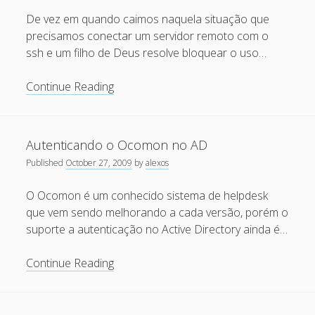
March 2010
De vez em quando caimos naquela situação que
February 2010
precisamos conectar um servidor remoto com o
ssh e um filho de Deus resolve bloquear o uso…
January 2010
December 2009
Usando
Continue Reading
o
November 2009
SSH
October 2009
over
Autenticando o Ocomon no AD
September 2009
Tor
Published
October 27, 2009
by
alexos
August 2009
O Ocomon é um conhecido sistema de helpdesk
July 2009
que vem sendo melhorando a cada versão, porém o
June 2009
suporte a autenticação no Active Directory ainda é…
May 2009
Autenticando
Continue Reading
April 2009
o
Ocomon
March 2009
no