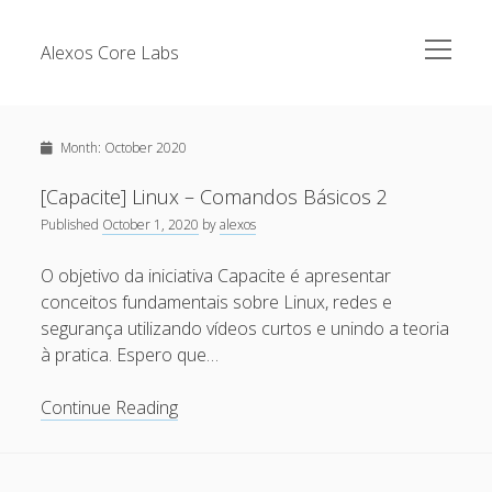
open
Alexos Core Labs
menu
Sidebar
Search
Brazilian Security Blogs Network
Month:
October 2020
Cursos
Github
[Capacite] Linux – Comandos Básicos 2
Recent Posts
Published
October 1, 2020
by
alexos
Linkedin
Nullbyte Security Conference
Tecsec Podcast #114 – A HISTÓRIA DA NULLBYTE
O objetivo da iniciativa Capacite é apresentar
SECURITY CONFERENCE
conceitos fundamentais sobre Linux, redes e
Publicações
segurança utilizando vídeos curtos e unindo a teoria
Mitigando tráfego malicioso originado da rede TOR
Security Advisories
à pratica. Espero que…
[Capacite] Linux – Comandos Básicos 2
Tools
[Capacite]
Continue Reading
[Capacite] Linux – Comandos Básicos
Linux
[Capacite] Linux – Conceitos Básicos
–
Comandos