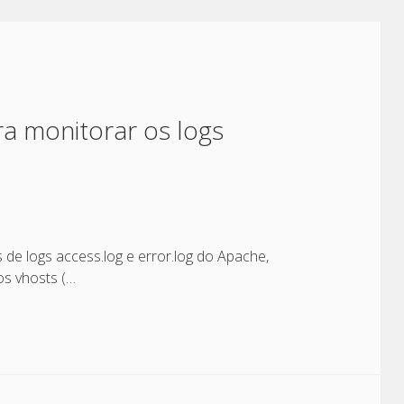
a monitorar os logs
e logs access.log e error.log do Apache,
s vhosts (…