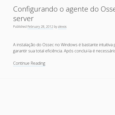
para
Configurando o agente do Oss
monitorar
os
server
logs
customizados
Published
February 28, 2012
by
alexos
do
Apache
A instalação do Ossec no Windows é bastante intuitiva
garantir sua total eficiência. Após conclui-la é necessári
Configurando
Continue Reading
o
agente
do
Ossec
HIDS
no
Windows
server