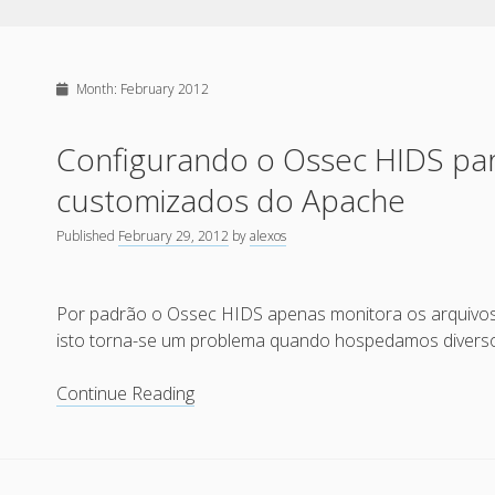
Month:
February 2012
Configurando o Ossec HIDS par
customizados do Apache
Published
February 29, 2012
by
alexos
Por padrão o Ossec HIDS apenas monitora os arquivos d
isto torna-se um problema quando hospedamos diverso
Configurando
Continue Reading
o
Ossec
HIDS