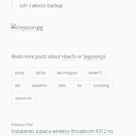
ssh -l alexos backup
May 2013
April 2013
September 2012
August 2012
July 2012
Read more posts about
HowTo
or
Segurança
March 2012
February 2012
proxy
psl-ba
securityguys
socket 5
January 2012
ssh
sysadmin
tools
tor
tunneling
November 2011
ubuntu-br
September 2011
August 2011
July 2011
Previous Post
Instalando a placa wireless Broadcom 4312 no
June 2011