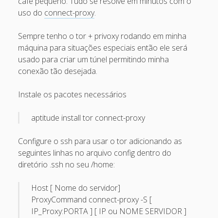
café pequeno. Tudo se resolve em minutos com o
Recent Comments
uso do
connect-proxy
.
Maicon Fonseca Zanco
on
Protegendo a console
Sempre tenho o tor + privoxy rodando em minha
administrativa contra ataques de brute force
máquina para situações especiais então ele será
usado para criar um túnel permitindo minha
alexos
on
Protegendo a console administrativa contra
conexão tão desejada.
ataques de brute force
Gilson Camelo
on
Protegendo a console administrativa
Instale os pacotes necessários
contra ataques de brute force
aptitude install tor connect-proxy
tuxtrack
on
Otimizando a detecção de ataques de SQLi
com evasão do Ossec HIDS
Configure o ssh para usar o tor adicionando as
Rafael Gomes
on
Nginx – Implantação e hardening do
seguintes linhas no arquivo config dentro do
nginx no Debian
diretório .ssh no seu /home:
Archives
Host [ Nome do servidor]
ProxyCommand connect-proxy -S [
September 2024
IP_Proxy:PORTA ] [ IP ou NOME SERVIDOR ]