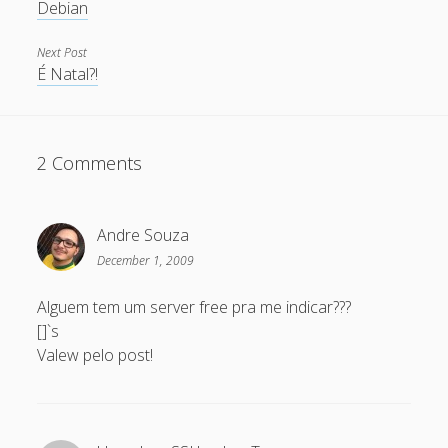
Debian
May 2011
Next Post
April 2011
É Natal?!
March 2011
February 2011
2 Comments
January 2011
December 2010
Andre Souza
October 2010
December 1, 2009
September 2010
Alguem tem um server free pra me indicar???
August 2010
[]`s
July 2010
Valew pelo post!
May 2010
April 2010