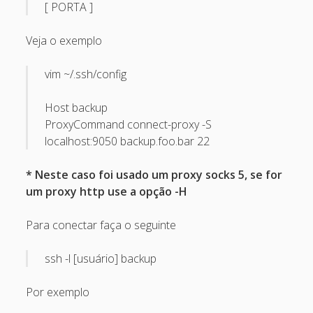
[ PORTA ]
April 2022
October 2020
Veja o exemplo
September 2020
vim ~/.ssh/config
August 2015
Host backup
July 2015
ProxyCommand connect-proxy -S
December 2014
localhost:9050 backup.foo.bar 22
October 2014
* Neste caso foi usado um proxy socks 5, se for
September 2014
um proxy http use a opção -H
January 2014
Para conectar faça o seguinte
November 2013
ssh -l [usuário] backup
October 2013
September 2013
Por exemplo
June 2013