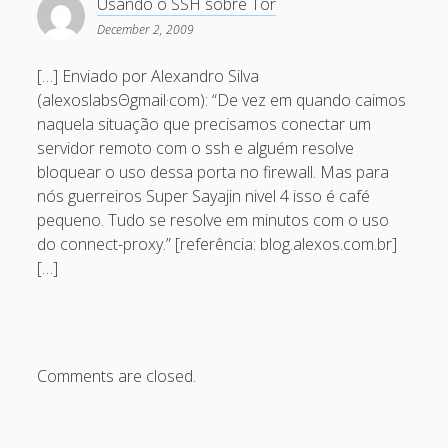
Usando o SSH sobre Tor
March 2010
December 2, 2009
February 2010
[…] Enviado por Alexandro Silva
January 2010
(alexoslabsΘgmail·com): “De vez em quando caimos
December 2009
naquela situação que precisamos conectar um
November 2009
servidor remoto com o ssh e alguém resolve
bloquear o uso dessa porta no firewall. Mas para
October 2009
nós guerreiros Super Sayajin nivel 4 isso é café
September 2009
pequeno. Tudo se resolve em minutos com o uso
do connect-proxy.” [referência: blog.alexos.com.br]
August 2009
[…]
July 2009
June 2009
May 2009
Comments are closed.
April 2009
March 2009