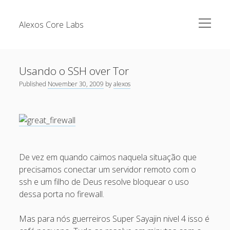
open
Alexos Core Labs
menu
Sidebar
Search
Brazilian Security Blogs Network
Usando o SSH over Tor
Cursos
Published
November 30, 2009
by
alexos
Github
Recent Posts
Linkedin
Nullbyte Security Conference
Tecsec Podcast #114 – A HISTÓRIA DA NULLBYTE
SECURITY CONFERENCE
Publicações
De vez em quando caimos naquela situação que
Mitigando tráfego malicioso originado da rede TOR
Security Advisories
precisamos conectar um servidor remoto com o
[Capacite] Linux – Comandos Básicos 2
Tools
ssh e um filho de Deus resolve bloquear o uso
[Capacite] Linux – Comandos Básicos
dessa porta no firewall.
[Capacite] Linux – Conceitos Básicos
Mas para nós guerreiros Super Sayajin nivel 4 isso é