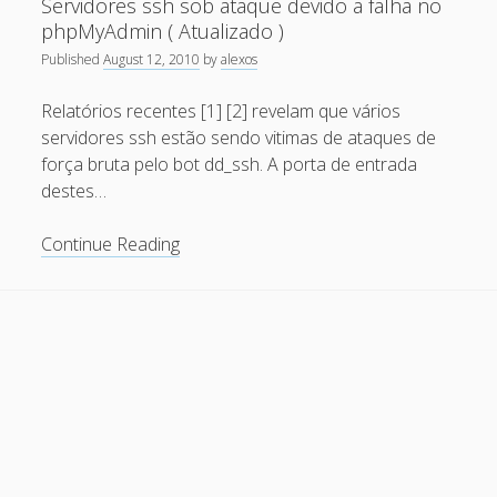
Servidores ssh sob ataque devido a falha no
algumas
Recent Comments
phpMyAdmin ( Atualizado )
Linux
Published
August 12, 2010
by
alexos
distros
Maicon Fonseca Zanco
on
Protegendo a console
administrativa contra ataques de brute force
Relatórios recentes [1] [2] revelam que vários
servidores ssh estão sendo vitimas de ataques de
alexos
on
Protegendo a console administrativa contra
força bruta pelo bot dd_ssh. A porta de entrada
ataques de brute force
destes…
Gilson Camelo
on
Protegendo a console administrativa
contra ataques de brute force
Servidores
Continue Reading
ssh
tuxtrack
on
Otimizando a detecção de ataques de SQLi
sob
com evasão do Ossec HIDS
ataque
Rafael Gomes
on
Nginx – Implantação e hardening do
devido
nginx no Debian
a
falha
Archives
no
phpMyAdmin
September 2024
(