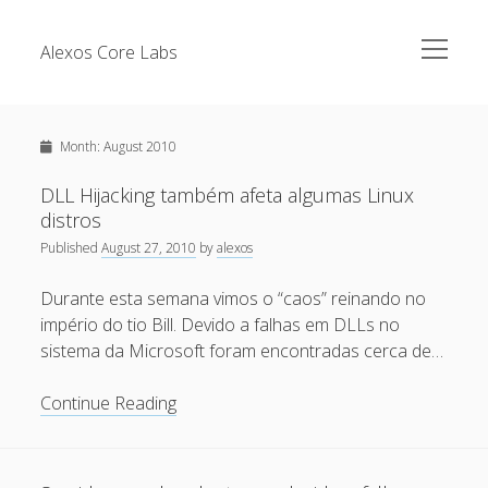
open
Alexos Core Labs
menu
Sidebar
Search
Brazilian Security Blogs Network
Month:
August 2010
Cursos
Github
DLL Hijacking também afeta algumas Linux
Recent Posts
distros
Linkedin
Published
August 27, 2010
by
alexos
Nullbyte Security Conference
Tecsec Podcast #114 – A HISTÓRIA DA NULLBYTE
SECURITY CONFERENCE
Durante esta semana vimos o “caos” reinando no
Publicações
império do tio Bill. Devido a falhas em DLLs no
Mitigando tráfego malicioso originado da rede TOR
Security Advisories
sistema da Microsoft foram encontradas cerca de…
[Capacite] Linux – Comandos Básicos 2
Tools
DLL
Continue Reading
[Capacite] Linux – Comandos Básicos
Hijacking
[Capacite] Linux – Conceitos Básicos
também
afeta