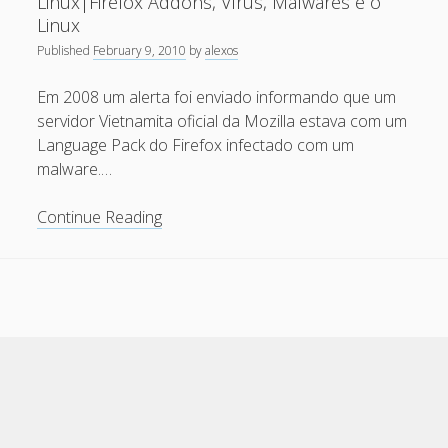
Linux|Firefox Addons, Vírus, Malwares e o
March 2010
do
Linux
Firefox
February 2010
Published
February 9, 2010
by
alexos
livre
January 2010
de
Em 2008 um alerta foi enviado informando que um
malware
December 2009
servidor Vietnamita oficial da Mozilla estava com um
Language Pack do Firefox infectado com um
November 2009
malware.…
October 2009
Firefox
September 2009
Continue Reading
Addons,
August 2009
Vírus,
July 2009
Malwares
and
June 2009
Linux|Firefox
May 2009
Addons,
Vírus,
April 2009
Malwares
March 2009
e