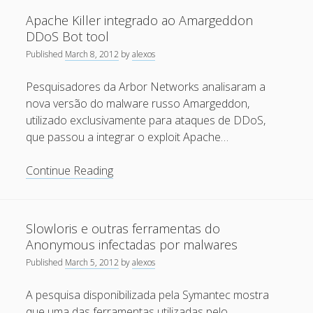
debian-
Recent Comments
Apache Killer integrado ao Amargeddon
multimedia.org
DDoS Bot tool
desativado!
Maicon Fonseca Zanco
on
Protegendo a console
Published
March 8, 2012
by
alexos
administrativa contra ataques de brute force
Pesquisadores da Arbor Networks analisaram a
alexos
on
Protegendo a console administrativa contra
nova versão do malware russo Amargeddon,
ataques de brute force
utilizado exclusivamente para ataques de DDoS,
Gilson Camelo
on
Protegendo a console administrativa
que passou a integrar o exploit Apache…
contra ataques de brute force
Apache
Continue Reading
tuxtrack
on
Otimizando a detecção de ataques de SQLi
Killer
com evasão do Ossec HIDS
integrado
Rafael Gomes
on
Nginx – Implantação e hardening do
ao
Slowloris e outras ferramentas do
nginx no Debian
Amargeddon
Anonymous infectadas por malwares
DDoS
Published
March 5, 2012
by
alexos
Archives
Bot
tool
A pesquisa disponibilizada pela Symantec mostra
September 2024
que uma das ferramentas utilizadas pelo