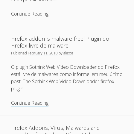
May 2011
Efeito
Continue Reading
Redmond:
April 2011
Trojan
March 2011
Zeus
Firefox-addon is malware-free|Plugin do
February 2011
infecta
Firefox livre de malware
74.000
January 2011
Published
February 11, 2010
by
alexos
hosts
December 2010
espalhados
O plugin Sothink Web Video Downloader do Firefox
pelo
October 2010
está livre de malwares como informei em meu último
globo
post. The Sothink Web Video Downloader firefox
September 2010
plugin…
August 2010
Firefox-
Continue Reading
July 2010
addon
May 2010
is
malware-
April 2010
Firefox Addons, Vírus, Malwares and
free|Plugin