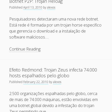
Botnet P2P: Trojan Heloag
side
May 2013
Published
April 13, 2010
by
alexos
April 2013
Pesquisadores detectaram uma nova rede botnet.
September 2012
Está rede é formada por um trojan horse especifico
que gerencia o download e a instalação de
August 2012
software maliciosos.…
July 2012
Botnet
Continue Reading
March 2012
P2P:
February 2012
Trojan
Heloag
January 2012
Efeito Redmond: Trojan Zeus infecta 74.000
hosts espalhados pelo globo
November 2011
Published
February 22, 2010
by
alexos
September 2011
2.500 organizações espalhadas pelo globo, cerca
August 2011
de mais de 74.000 máquinas, estão envolvidas em
July 2011
uma botnet global devido a infestação do trojan
Zeus permitindo que…
June 2011