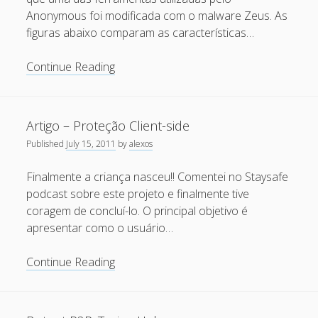
April 2022
Anonymous foi modificada com o malware Zeus. As
figuras abaixo comparam as características…
October 2020
September 2020
Slowloris
Continue Reading
e
August 2015
outras
July 2015
ferramentas
Artigo – Proteção Client-side
do
December 2014
Published
July 15, 2011
by
alexos
Anonymous
October 2014
infectadas
Finalmente a criança nasceu!! Comentei no Staysafe
por
September 2014
podcast sobre este projeto e finalmente tive
malwares
coragem de concluí-lo. O principal objetivo é
January 2014
apresentar como o usuário…
November 2013
Artigo
Continue Reading
October 2013
–
September 2013
Proteção
Client-
June 2013