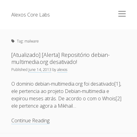
open
Alexos Core Labs
menu
Sidebar
Search
Brazilian Security Blogs Network
Tag:
malware
Cursos
Github
[Atualizado] [Alerta] Repositório debian-
Recent Posts
multimedia.org desativado!
Linkedin
Published
June 14, 2013
by
alexos
Nullbyte Security Conference
Tecsec Podcast #114 – A HISTÓRIA DA NULLBYTE
SECURITY CONFERENCE
O dominio debian-multimedia.org foi desativado[1],
Publicações
ele pertencia ao projeto Debian-multimedia e
Mitigando tráfego malicioso originado da rede TOR
Security Advisories
expirou meses atrás. De acordo o com o Whois[2]
[Capacite] Linux – Comandos Básicos 2
ele pertence agora a Mikhail…
Tools
[Capacite] Linux – Comandos Básicos
[Atualizado]
Continue Reading
[Capacite] Linux – Conceitos Básicos
[Alerta]
Repositório