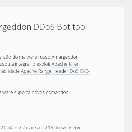
argeddon DDoS Bot tool
versão do malware russo Amargeddon,
sou a integrar o exploit
Apache Killer
rabilidade
Apache Range Header DoS CVE-
malware suporta novos comandos
 2.0.64, e 2.2.x até a 2.2.19 do webserver