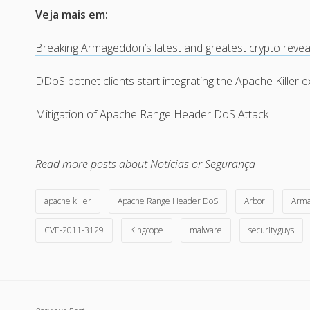
Veja mais em:
Breaking Armageddon’s latest and greatest crypto reveal
DDoS botnet clients start integrating the Apache Killer e
Mitigation of Apache Range Header DoS Attack
Read more posts about
Notícias
or
Segurança
apache killer
Apache Range Header DoS
Arbor
Arm
CVE-2011-3129
Kingcope
malware
securityguys