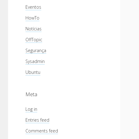
Eventos
HowTo
Notícias
OffTopic
Segurança
Sysadmin
Ubuntu
Meta
Log in
Entries feed
Comments feed