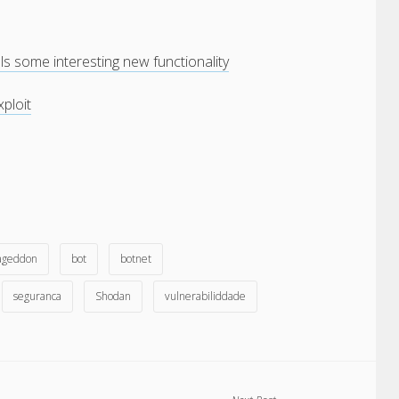
s some interesting new functionality
xploit
ageddon
bot
botnet
seguranca
Shodan
vulnerabiliddade