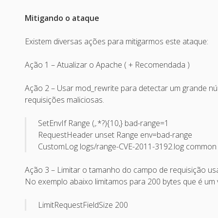
Mitigando o ataque
Existem diversas ações para mitigarmos este ataque:
Ação 1 – Atualizar o Apache ( + Recomendada )
Ação 2 – Usar mod_rewrite para detectar um grande nú
requisições maliciosas.
SetEnvIf Range (,.*?){10,} bad-range=1
RequestHeader unset Range env=bad-range
CustomLog logs/range-CVE-2011-3192.log common
Ação 3 – Limitar o tamanho do campo de requisição us
No exemplo abaixo limitamos para 200 bytes que é um v
LimitRequestFieldSize 200