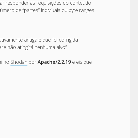
ntar responder as requisições do conteúdo
mero de “partes” indiviuais ou byte ranges.
tivamente antiga e que foi corrigida
re não atingirá nenhuma alvo”
ei no
Shodan
por
Apache/2.2.19
e eis que