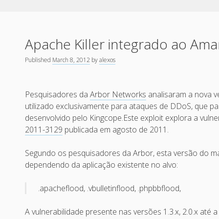
Apache Killer integrado ao Am
Published
March 8, 2012
by
alexos
Pesquisadores da
Arbor Networks
analisaram a nova 
utilizado exclusivamente para ataques de DDoS, que pas
desenvolvido pelo Kingcope.Este exploit explora a vulne
2011-3129
publicada em agosto de 2011.
Segundo os pesquisadores da Arbor, esta versão do 
dependendo da aplicação existente no alvo:
.apacheflood, .vbulletinflood, .phpbbflood,
A vulnerabilidade presente nas versões 1.3.x, 2.0.x até a