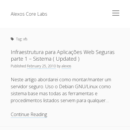
open
Alexos Core Labs
menu
Sidebar
Search
Brazilian Security Blogs Network
Tag:
xfs
Cursos
Github
Infraestrutura para Aplicações Web Seguras
Recent Posts
parte 1 – Sistema ( Updated )
Linkedin
Published
February 25, 2010
by
alexos
Nullbyte Security Conference
Tecsec Podcast #114 – A HISTÓRIA DA NULLBYTE
SECURITY CONFERENCE
Neste artigo abordarei como montar/manter um
Publicações
servidor seguro. Uso o Debian GNU/Linux como
Mitigando tráfego malicioso originado da rede TOR
Security Advisories
sistema base mas todas as ferramentas e
[Capacite] Linux – Comandos Básicos 2
procedimentos listados servem para qualquer…
Tools
[Capacite] Linux – Comandos Básicos
Infraestrutura
Continue Reading
[Capacite] Linux – Conceitos Básicos
para
Aplicações