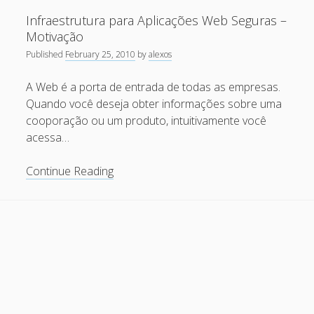
Web
Recent Comments
Infraestrutura para Aplicações Web Seguras –
Seguras
Motivação
parte
Maicon Fonseca Zanco
on
Protegendo a console
Published
February 25, 2010
by
alexos
1
administrativa contra ataques de brute force
–
A Web é a porta de entrada de todas as empresas.
alexos
on
Protegendo a console administrativa contra
Sistema
Quando você deseja obter informações sobre uma
ataques de brute force
(
cooporação ou um produto, intuitivamente você
Updated
Gilson Camelo
on
Protegendo a console administrativa
acessa…
)
contra ataques de brute force
Infraestrutura
Continue Reading
tuxtrack
on
Otimizando a detecção de ataques de SQLi
para
com evasão do Ossec HIDS
Aplicações
Rafael Gomes
on
Nginx – Implantação e hardening do
Web
nginx no Debian
Seguras
–
Archives
Motivação
September 2024