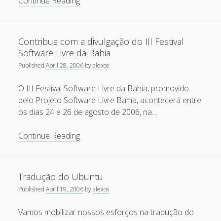
Apenas
Continue Reading
April 2022
procurando
extraterrestres
October 2020
Contribua com a divulgação do III Festival
September 2020
Software Livre da Bahia
August 2015
Published
April 28, 2006
by
alexos
July 2015
O III Festival Software Livre da Bahia, promovido
December 2014
pelo Projeto Software Livre Bahia, acontecerá entre
os dias 24 e 26 de agosto de 2006, na…
October 2014
September 2014
Contribua
Continue Reading
com
January 2014
a
November 2013
divulgação
Tradução do Ubuntu
do
October 2013
Published
April 19, 2006
by
alexos
III
September 2013
Festival
Vamos mobilizar nossos esforços na tradução do
June 2013
Software