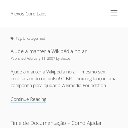
open
Alexos Core Labs
menu
Sidebar
Search
Brazilian Security Blogs Network
Tag:
Uncategorized
Cursos
Github
Ajude a manter a Wikipédia no ar
Recent Posts
Published
February 11, 2007
by
alexos
Linkedin
Nullbyte Security Conference
Tecsec Podcast #114 – A HISTÓRIA DA NULLBYTE
Ajude a manter a Wikipédia no ar – mesmo sem
SECURITY CONFERENCE
colocar a mão no bolso! O BR-Linux.org lançou uma
Publicações
campanha para ajudar a Wikimedia Foundation…
Mitigando tráfego malicioso originado da rede TOR
Security Advisories
[Capacite] Linux – Comandos Básicos 2
Ajude
Continue Reading
Tools
a
[Capacite] Linux – Comandos Básicos
manter
[Capacite] Linux – Conceitos Básicos
a
Time de Documentação – Como Ajudar!
Wikipédia