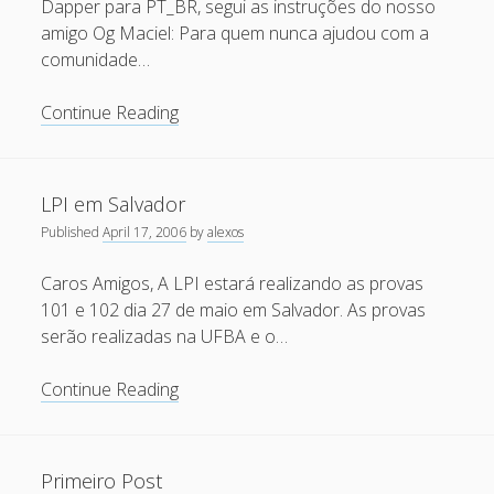
Dapper para PT_BR, segui as instruções do nosso
Livre
May 2013
amigo Og Maciel: Para quem nunca ajudou com a
da
comunidade…
April 2013
Bahia
September 2012
Tradução
Continue Reading
do
August 2012
Ubuntu
July 2012
LPI em Salvador
March 2012
Published
April 17, 2006
by
alexos
February 2012
Caros Amigos, A LPI estará realizando as provas
January 2012
101 e 102 dia 27 de maio em Salvador. As provas
serão realizadas na UFBA e o…
November 2011
September 2011
LPI
Continue Reading
em
August 2011
Salvador
July 2011
Primeiro Post
June 2011