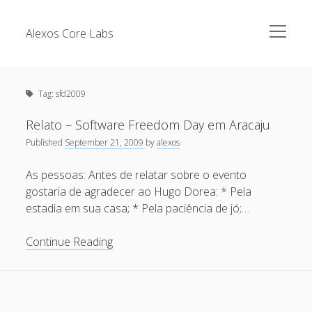
open
Alexos Core Labs
menu
Sidebar
Search
Brazilian Security Blogs Network
Tag:
sfd2009
Cursos
Github
Relato – Software Freedom Day em Aracaju
Recent Posts
Published
September 21, 2009
by
alexos
Linkedin
Nullbyte Security Conference
Tecsec Podcast #114 – A HISTÓRIA DA NULLBYTE
As pessoas: Antes de relatar sobre o evento
SECURITY CONFERENCE
gostaria de agradecer ao Hugo Dorea: * Pela
Publicações
estadia em sua casa; * Pela paciência de jó;…
Mitigando tráfego malicioso originado da rede TOR
Security Advisories
[Capacite] Linux – Comandos Básicos 2
Relato
Continue Reading
Tools
–
[Capacite] Linux – Comandos Básicos
Software
[Capacite] Linux – Conceitos Básicos
Freedom
Day