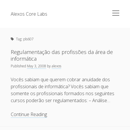
open
Alexos Core Labs
menu
Sidebar
Search
Brazilian Security Blogs Network
Tag:
pls607
Cursos
Github
Regulamentação das profissões da área de
Recent Posts
informática
Linkedin
Published
May 3, 2008
by
alexos
Nullbyte Security Conference
Tecsec Podcast #114 – A HISTÓRIA DA NULLBYTE
SECURITY CONFERENCE
Vocês sabiam que querem cobrar anuidade dos
Publicações
profissionais de informática? Vocês sabiam que
Mitigando tráfego malicioso originado da rede TOR
Security Advisories
somente os profissionais formados nos seguintes
[Capacite] Linux – Comandos Básicos 2
cursos poderão ser regulamentados: – Análise…
Tools
[Capacite] Linux – Comandos Básicos
Regulamentação
Continue Reading
[Capacite] Linux – Conceitos Básicos
das
profissões