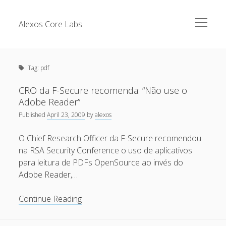
open
Alexos Core Labs
menu
Sidebar
Search
Brazilian Security Blogs Network
Tag:
pdf
Cursos
Github
CRO da F-Secure recomenda: “Não use o
Recent Posts
Adobe Reader”
Linkedin
Published
April 23, 2009
by
alexos
Nullbyte Security Conference
Tecsec Podcast #114 – A HISTÓRIA DA NULLBYTE
SECURITY CONFERENCE
O Chief Research Officer da F-Secure recomendou
Publicações
na RSA Security Conference o uso de aplicativos
Mitigando tráfego malicioso originado da rede TOR
Security Advisories
para leitura de PDFs OpenSource ao invés do
[Capacite] Linux – Comandos Básicos 2
Adobe Reader,…
Tools
[Capacite] Linux – Comandos Básicos
CRO
Continue Reading
[Capacite] Linux – Conceitos Básicos
da
F-