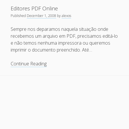
Secure
Recent Comments
Editores PDF Online
recomenda:
Published
December 1, 2008
by
alexos
“Não
Maicon Fonseca Zanco
on
Protegendo a console
use
administrativa contra ataques de brute force
Sempre nos deparamos naquela situação onde
o
recebemos um arquivo em PDF, precisamos editá-lo
alexos
on
Protegendo a console administrativa contra
Adobe
e não temos nenhuma impressora ou queremos
ataques de brute force
Reader”
imprimir o documento preenchido. Até…
Gilson Camelo
on
Protegendo a console administrativa
contra ataques de brute force
Editores
Continue Reading
PDF
tuxtrack
on
Otimizando a detecção de ataques de SQLi
Online
com evasão do Ossec HIDS
Rafael Gomes
on
Nginx – Implantação e hardening do
nginx no Debian
Archives
September 2024