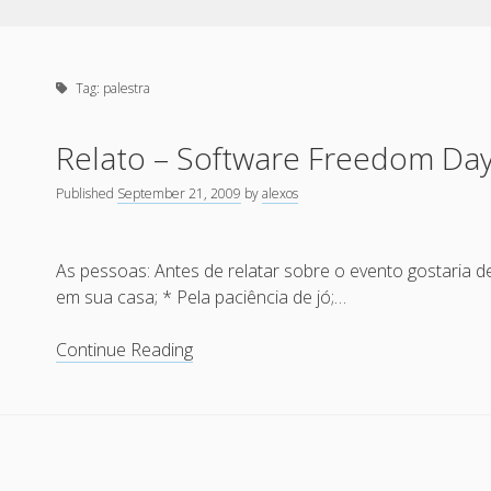
Tag:
palestra
Relato – Software Freedom Day
Published
September 21, 2009
by
alexos
As pessoas: Antes de relatar sobre o evento gostaria 
em sua casa; * Pela paciência de jó;…
Relato
Continue Reading
–
Software
Freedom
Day
em