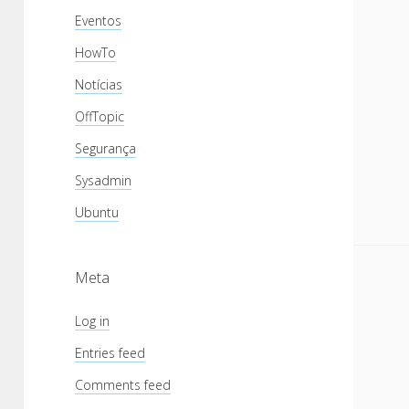
Eventos
HowTo
Notícias
OffTopic
Segurança
Sysadmin
Ubuntu
Meta
Log in
Entries feed
Comments feed