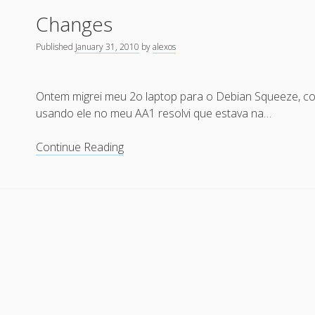
do
Changes
mailman
de
Published
January 31, 2010
by
alexos
forma
rápida
e
Ontem migrei meu 2o laptop para o Debian Squeeze, c
simples
usando ele no meu AA1 resolvi que estava na…
Changes
Continue Reading