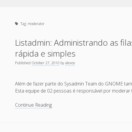
Tag:
moderator
Listadmin: Administrando as fi
rápida e simples
Published
October 27, 2010
by
alexos
Além de fazer parte do Sysadmin Team do GNOME ta
Esta equipe de 02 pessoas é responsável por moderar
Listadmin:
Continue Reading
Administrando
as
filas