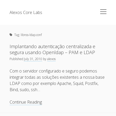
open
Alexos Core Labs
menu
Sidebar
Search
Brazilian Security Blogs Network
Tag:
libnss-ldap.conf
Cursos
Github
Implantando autenticação centralizada e
Recent Posts
segura usando Openldap – PAM e LDAP
Linkedin
Published
July 31, 2010
by
alexos
Nullbyte Security Conference
Tecsec Podcast #114 – A HISTÓRIA DA NULLBYTE
SECURITY CONFERENCE
Com o servidor configurado e seguro podemos
Publicações
integrar todas as soluções existentes a nossa base
Mitigando tráfego malicioso originado da rede TOR
Security Advisories
LDAP como por exemplo Apache, Squid, Postfix,
[Capacite] Linux – Comandos Básicos 2
Bind, sudo, ssh…
Tools
[Capacite] Linux – Comandos Básicos
Implantando
Continue Reading
[Capacite] Linux – Conceitos Básicos
autenticação
centralizada