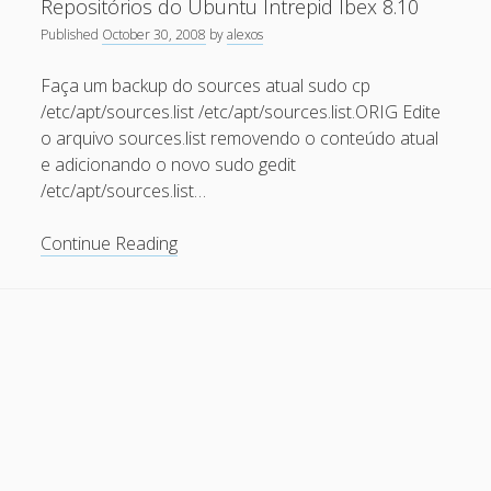
Repositórios do Ubuntu Intrepid Ibex 8.10
Install
Recent Comments
Published
October 30, 2008
by
alexos
Fest
da
Maicon Fonseca Zanco
on
Protegendo a console
Faça um backup do sources atual sudo cp
Unijorge
administrativa contra ataques de brute force
/etc/apt/sources.list /etc/apt/sources.list.ORIG Edite
o arquivo sources.list removendo o conteúdo atual
alexos
on
Protegendo a console administrativa contra
e adicionando o novo sudo gedit
ataques de brute force
/etc/apt/sources.list…
Gilson Camelo
on
Protegendo a console administrativa
contra ataques de brute force
Repositórios
Continue Reading
do
tuxtrack
on
Otimizando a detecção de ataques de SQLi
com evasão do Ossec HIDS
Ubuntu
Intrepid
Rafael Gomes
on
Nginx – Implantação e hardening do
Ibex
nginx no Debian
8.10
Archives
September 2024