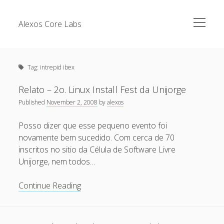
open
Alexos Core Labs
menu
Sidebar
Search
Brazilian Security Blogs Network
Tag:
intrepid ibex
Cursos
Github
Relato – 2o. Linux Install Fest da Unijorge
Recent Posts
Published
November 2, 2008
by
alexos
Linkedin
Nullbyte Security Conference
Tecsec Podcast #114 – A HISTÓRIA DA NULLBYTE
Posso dizer que esse pequeno evento foi
SECURITY CONFERENCE
novamente bem sucedido. Com cerca de 70
Publicações
inscritos no sitio da Célula de Software Livre
Mitigando tráfego malicioso originado da rede TOR
Security Advisories
Unijorge, nem todos…
[Capacite] Linux – Comandos Básicos 2
Tools
Relato
Continue Reading
[Capacite] Linux – Comandos Básicos
–
[Capacite] Linux – Conceitos Básicos
2o.
Linux