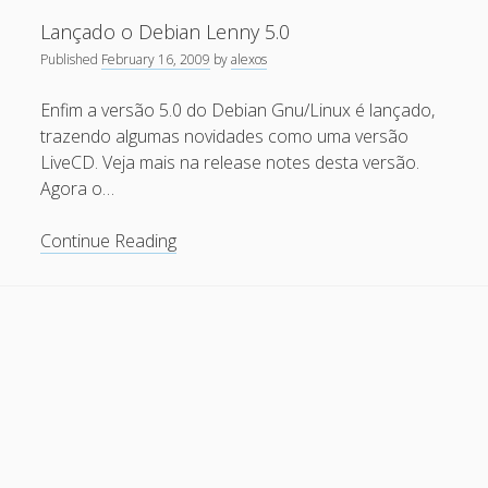
malware-
Recent Comments
Lançado o Debian Lenny 5.0
free|Plugin
Published
February 16, 2009
by
alexos
do
Maicon Fonseca Zanco
on
Protegendo a console
Firefox
administrativa contra ataques de brute force
Enfim a versão 5.0 do Debian Gnu/Linux é lançado,
livre
trazendo algumas novidades como uma versão
alexos
on
Protegendo a console administrativa contra
de
LiveCD. Veja mais na release notes desta versão.
ataques de brute force
malware
Agora o…
Gilson Camelo
on
Protegendo a console administrativa
contra ataques de brute force
Lançado
Continue Reading
o
tuxtrack
on
Otimizando a detecção de ataques de SQLi
Debian
com evasão do Ossec HIDS
Lenny
Rafael Gomes
on
Nginx – Implantação e hardening do
5.0
nginx no Debian
Archives
September 2024