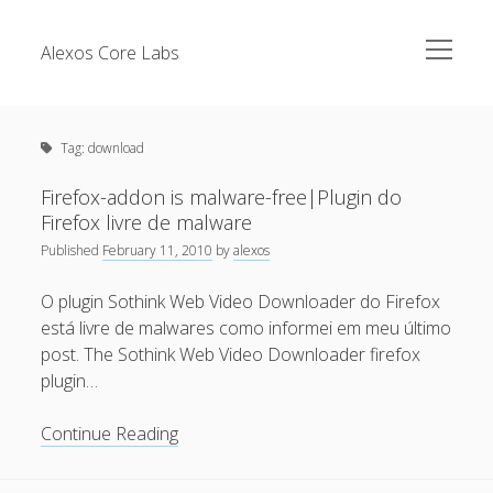
open
Alexos Core Labs
menu
Sidebar
Search
Brazilian Security Blogs Network
Tag:
download
Cursos
Github
Firefox-addon is malware-free|Plugin do
Recent Posts
Firefox livre de malware
Linkedin
Published
February 11, 2010
by
alexos
Nullbyte Security Conference
Tecsec Podcast #114 – A HISTÓRIA DA NULLBYTE
SECURITY CONFERENCE
O plugin Sothink Web Video Downloader do Firefox
Publicações
está livre de malwares como informei em meu último
Mitigando tráfego malicioso originado da rede TOR
Security Advisories
post. The Sothink Web Video Downloader firefox
[Capacite] Linux – Comandos Básicos 2
plugin…
Tools
[Capacite] Linux – Comandos Básicos
Firefox-
Continue Reading
[Capacite] Linux – Conceitos Básicos
addon
is