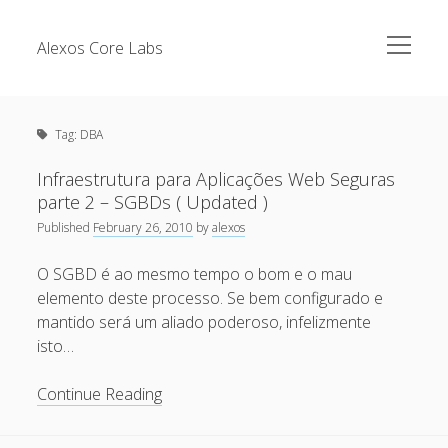
open
Alexos Core Labs
menu
Sidebar
Search
Brazilian Security Blogs Network
Tag:
DBA
Cursos
Github
Infraestrutura para Aplicações Web Seguras
Recent Posts
parte 2 – SGBDs ( Updated )
Linkedin
Published
February 26, 2010
by
alexos
Nullbyte Security Conference
Tecsec Podcast #114 – A HISTÓRIA DA NULLBYTE
SECURITY CONFERENCE
O SGBD é ao mesmo tempo o bom e o mau
Publicações
elemento deste processo. Se bem configurado e
Mitigando tráfego malicioso originado da rede TOR
Security Advisories
mantido será um aliado poderoso, infelizmente
[Capacite] Linux – Comandos Básicos 2
isto…
Tools
[Capacite] Linux – Comandos Básicos
Infraestrutura
Continue Reading
[Capacite] Linux – Conceitos Básicos
para
Aplicações