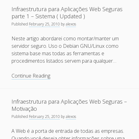
Web
Recent Comments
Infraestrutura para Aplicações Web Seguras
Seguras
parte 1 – Sistema ( Updated )
parte
Maicon Fonseca Zanco
on
Protegendo a console
Published
February 25, 2010
by
alexos
2
administrativa contra ataques de brute force
–
Neste artigo abordarei como montar/manter um
alexos
on
Protegendo a console administrativa contra
SGBDs
servidor seguro. Uso o Debian GNU/Linux como
ataques de brute force
(
sistema base mas todas as ferramentas e
Updated
Gilson Camelo
on
Protegendo a console administrativa
procedimentos listados servem para qualquer…
)
contra ataques de brute force
Infraestrutura
Continue Reading
tuxtrack
on
Otimizando a detecção de ataques de SQLi
para
com evasão do Ossec HIDS
Aplicações
Rafael Gomes
on
Nginx – Implantação e hardening do
Web
Infraestrutura para Aplicações Web Seguras –
nginx no Debian
Seguras
Motivação
parte
Published
February 25, 2010
by
alexos
Archives
1
–
A Web é a porta de entrada de todas as empresas.
September 2024
Sistema
Quando você deseja obter informações sobre uma