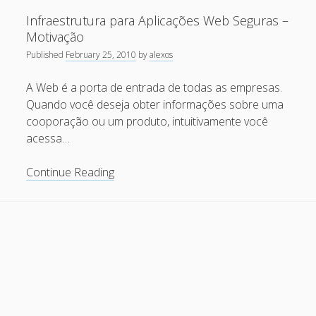
Web
Recent Comments
Infraestrutura para Aplicações Web Seguras –
Seguras
Motivação
parte
Maicon Fonseca Zanco
on
Protegendo a console
Published
February 25, 2010
by
alexos
1
administrativa contra ataques de brute force
–
A Web é a porta de entrada de todas as empresas.
alexos
on
Protegendo a console administrativa contra
Sistema
Quando você deseja obter informações sobre uma
ataques de brute force
(
cooporação ou um produto, intuitivamente você
Updated
Gilson Camelo
on
Protegendo a console administrativa
acessa…
)
contra ataques de brute force
Infraestrutura
Continue Reading
tuxtrack
on
Otimizando a detecção de ataques de SQLi
para
com evasão do Ossec HIDS
Aplicações
Rafael Gomes
on
Nginx – Implantação e hardening do
Web
nginx no Debian
Seguras
–
Archives
Motivação
September 2024