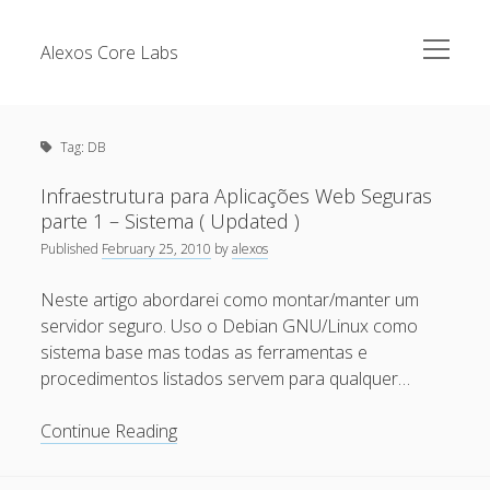
open
Alexos Core Labs
menu
Sidebar
Search
Brazilian Security Blogs Network
Tag:
DB
Cursos
Github
Infraestrutura para Aplicações Web Seguras
Recent Posts
parte 1 – Sistema ( Updated )
Linkedin
Published
February 25, 2010
by
alexos
Nullbyte Security Conference
Tecsec Podcast #114 – A HISTÓRIA DA NULLBYTE
SECURITY CONFERENCE
Neste artigo abordarei como montar/manter um
Publicações
servidor seguro. Uso o Debian GNU/Linux como
Mitigando tráfego malicioso originado da rede TOR
Security Advisories
sistema base mas todas as ferramentas e
[Capacite] Linux – Comandos Básicos 2
procedimentos listados servem para qualquer…
Tools
[Capacite] Linux – Comandos Básicos
Infraestrutura
Continue Reading
[Capacite] Linux – Conceitos Básicos
para
Aplicações