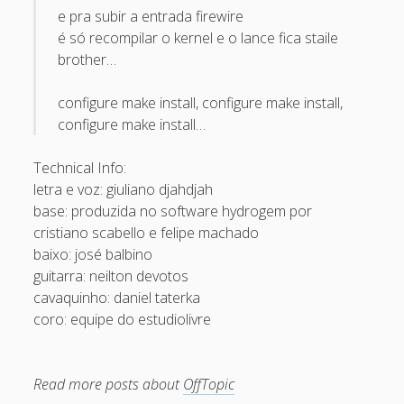
e pra subir a entrada firewire
May 2013
é só recompilar o kernel e o lance fica staile
April 2013
brother…
September 2012
configure make install, configure make install,
August 2012
configure make install…
July 2012
Technical Info:
March 2012
letra e voz: giuliano djahdjah
base: produzida no software hydrogem por
February 2012
cristiano scabello e felipe machado
January 2012
baixo: josé balbino
guitarra: neilton devotos
November 2011
cavaquinho: daniel taterka
September 2011
coro: equipe do estudiolivre
August 2011
July 2011
Read more posts about
OffTopic
June 2011