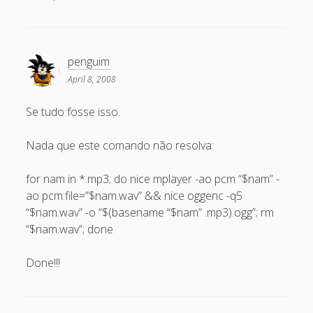
March 2010
February 2010
January 2010
penguim
December 2009
April 8, 2008
November 2009
Se tudo fosse isso.
October 2009
Nada que este comando não resolva:
September 2009
August 2009
for nam in *.mp3; do nice mplayer -ao pcm “$nam” -
ao pcm:file=”$nam.wav” && nice oggenc -q5
July 2009
“$nam.wav” -o “$(basename “$nam” .mp3).ogg”; rm
June 2009
“$nam.wav”; done
May 2009
Done!!!
April 2009
March 2009