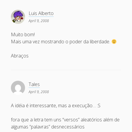
November 2006
Luis Alberto
October 2006
April 9, 2008
September 2006
Muito bom!
August 2006
Mais uma vez mostrando o poder da liberdade.
July 2006
Abraços
June 2006
May 2006
April 2006
Tales
April 9, 2008
Categories
A idéia é interessante, mas a execução… :S
artigos
fora que a letra tem uns “versos” aleatórios além de
Capacite
algumas “palavras” desnecessários