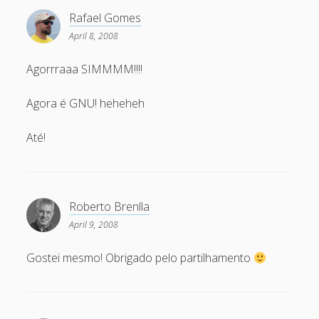
February 2009
Rafael Gomes
January 2009
April 8, 2008
December 2008
Agorrraaa SIMMMM!!!!
November 2008
Agora é GNU! heheheh
October 2008
September 2008
Até!
August 2008
July 2008
Roberto Brenlla
May 2008
April 9, 2008
April 2008
Gostei mesmo! Obrigado pelo partilhamento
March 2008
February 2008
January 2008