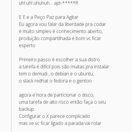
uh! uh! uhuhuh… apt-*****!!!
April 2022
October 2020
E E e a Peço Paz para Agitar
Eu agora vou falar da liberdade pra codar
September 2020
é muito simples é conhecimento aberto,
August 2015
produção compartilhada é bom vc ficar
esperto
July 2015
December 2014
Primeiro passo é escolher a sua distro
a tarefa é difícil pois são muitas pra instalar
October 2014
tem o demudi , o debian e o ubuntu,
September 2014
o slack redhat o fedora e o gentoo
January 2014
agora é hora de particionar o disco,
November 2013
uma tarefa de alto risco então faça o seu
backup
October 2013
Configurar o X parece complicado
September 2013
mas se vc ficar ligado a parada vai rolar
June 2013