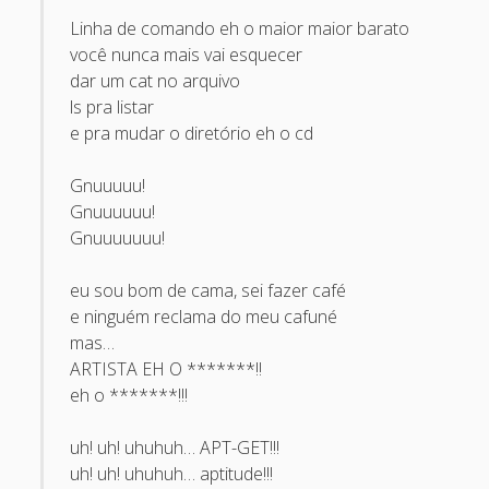
Recent Comments
Linha de comando eh o maior maior barato
você nunca mais vai esquecer
Maicon Fonseca Zanco
on
Protegendo a console
dar um cat no arquivo
administrativa contra ataques de brute force
ls pra listar
e pra mudar o diretório eh o cd
alexos
on
Protegendo a console administrativa contra
ataques de brute force
Gnuuuuu!
Gilson Camelo
on
Protegendo a console administrativa
Gnuuuuuu!
contra ataques de brute force
Gnuuuuuuu!
tuxtrack
on
Otimizando a detecção de ataques de SQLi
eu sou bom de cama, sei fazer café
com evasão do Ossec HIDS
e ninguém reclama do meu cafuné
Rafael Gomes
on
Nginx – Implantação e hardening do
mas…
nginx no Debian
ARTISTA EH O *******!!
eh o *******!!!
Archives
uh! uh! uhuhuh… APT-GET!!!
September 2024
uh! uh! uhuhuh… aptitude!!!