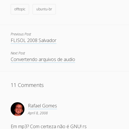
offtopic
ubuntu-br
May 2011
April 2011
March 2011
Previous Post
February 2011
FLISOL 2008 Salvador
January 2011
Next Post
Convertendo arquivos de audio
December 2010
October 2010
September 2010
11 Comments
August 2010
July 2010
Rafael Gomes
May 2010
April 8, 2008
April 2010
Em mp3? Com certeza não é GNU! rs