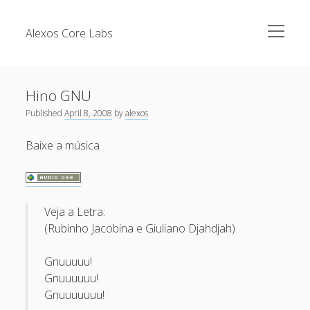
open
Alexos Core Labs
menu
Sidebar
Search
Brazilian Security Blogs Network
Hino GNU
Cursos
Published
April 8, 2008
by
alexos
Github
Recent Posts
Baixe a música
Linkedin
Nullbyte Security Conference
Tecsec Podcast #114 – A HISTÓRIA DA NULLBYTE
SECURITY CONFERENCE
Publicações
Veja a Letra:
Mitigando tráfego malicioso originado da rede TOR
Security Advisories
(Rubinho Jacobina e Giuliano Djahdjah)
[Capacite] Linux – Comandos Básicos 2
Tools
[Capacite] Linux – Comandos Básicos
Gnuuuuu!
Gnuuuuuu!
[Capacite] Linux – Conceitos Básicos
Gnuuuuuuu!