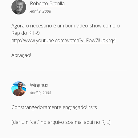
Roberto Brenlla
December 2007
April 9, 2008
November 2007
Agora o necesário é um bom video-show como o
October 2007
Rap do Kill -9:
September 2007
http://www.youtube.com/watch?v=Fow7iUaKrq4
August 2007
Abraçao!
July 2007
June 2007
May 2007
Wingnux
April 2007
April 9, 2008
March 2007
Constrangedoramente engraçado! rsrs
February 2007
(dar um “cat” no arquivo soa mal aqui no RJ…)
January 2007
December 2006