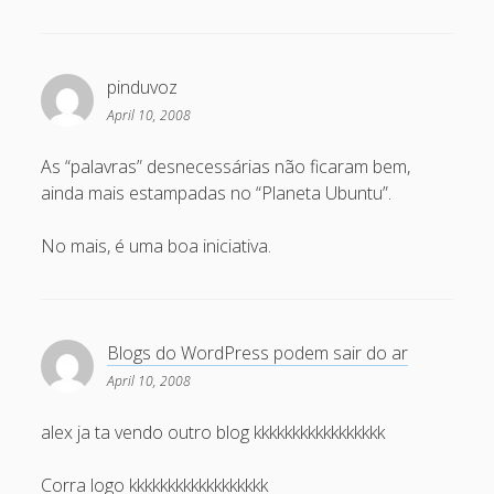
Eventos
HowTo
Notícias
pinduvoz
OffTopic
April 10, 2008
Segurança
As “palavras” desnecessárias não ficaram bem,
ainda mais estampadas no “Planeta Ubuntu”.
Sysadmin
Ubuntu
No mais, é uma boa iniciativa.
Meta
Log in
Blogs do WordPress podem sair do ar
April 10, 2008
Entries feed
Comments feed
alex ja ta vendo outro blog kkkkkkkkkkkkkkkkk
WordPress.org
Corra logo kkkkkkkkkkkkkkkkkk