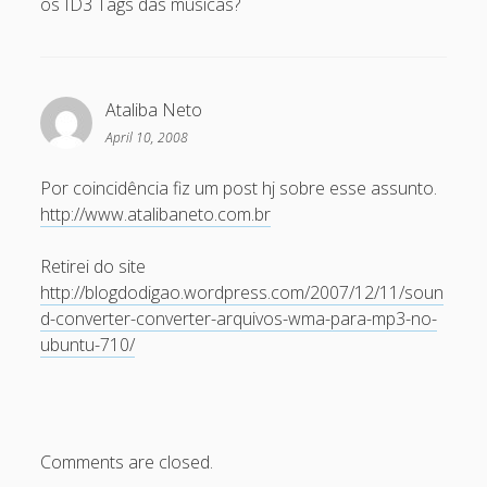
os ID3 Tags das músicas?
December 2007
November 2007
October 2007
Ataliba Neto
September 2007
April 10, 2008
August 2007
Por coincidência fiz um post hj sobre esse assunto.
July 2007
http://www.atalibaneto.com.br
June 2007
Retirei do site
May 2007
http://blogdodigao.wordpress.com/2007/12/11/soun
d-converter-converter-arquivos-wma-para-mp3-no-
April 2007
ubuntu-710/
March 2007
February 2007
January 2007
Comments are closed.
December 2006