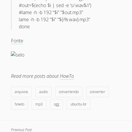
#out=$(echo $i | sed -e ‘s/.wav$//’)
May 2013
#lame -h -b 192 “$i” “$out.mp3”
April 2013
lame -h -b 192 “$i” “${i%.wav}.mp3”
done
September 2012
August 2012
Fonte
July 2012
March 2012
February 2012
Read more posts about
HowTo
January 2012
November 2011
arquivos
audio
convertendo
converter
September 2011
howto
mp3
ogg
ubuntu-br
August 2011
July 2011
Previous Post
June 2011