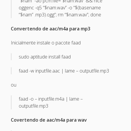
“$nam” -ao pcm:file=”$nam.wav” && nice
Recent Comments
oggenc -q5 “$nam.wav” -o “$(basename
“$nam” .mp3).ogg”; rm “$nam.wav”; done
Maicon Fonseca Zanco
on
Protegendo a console
administrativa contra ataques de brute force
Convertendo de aac/m4a para mp3
alexos
on
Protegendo a console administrativa contra
Inicialmente instale o pacote faad
ataques de brute force
Gilson Camelo
on
Protegendo a console administrativa
sudo aptitude install faad
contra ataques de brute force
faad -w inputfile.aac | lame – outputfile.mp3
tuxtrack
on
Otimizando a detecção de ataques de SQLi
com evasão do Ossec HIDS
ou
Rafael Gomes
on
Nginx – Implantação e hardening do
nginx no Debian
faad -o – inputfile.m4a | lame –
outputfile.mp3
Archives
Covertendo de aac/m4a para wav
September 2024