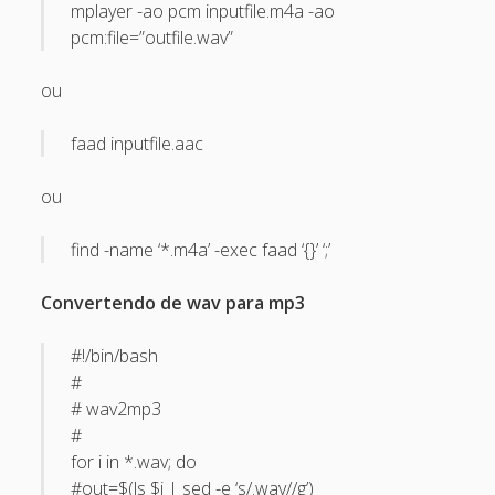
mplayer -ao pcm inputfile.m4a -ao
April 2022
pcm:file=”outfile.wav”
October 2020
ou
September 2020
August 2015
faad inputfile.aac
July 2015
ou
December 2014
find -name ‘*.m4a’ -exec faad ‘{}’ ‘;’
October 2014
September 2014
Convertendo de wav para mp3
January 2014
#!/bin/bash
November 2013
#
# wav2mp3
October 2013
#
September 2013
for i in *.wav; do
June 2013
#out=$(ls $i | sed -e ‘s/.wav//g’)