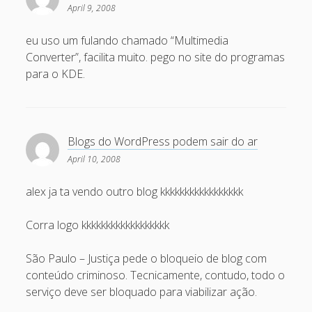
March 2010
April 9, 2008
February 2010
eu uso um fulando chamado “Multimedia
January 2010
Converter”, facilita muito. pego no site do programas
para o KDE.
December 2009
November 2009
October 2009
Blogs do WordPress podem sair do ar
September 2009
April 10, 2008
August 2009
alex ja ta vendo outro blog kkkkkkkkkkkkkkkkk
July 2009
June 2009
Corra logo kkkkkkkkkkkkkkkkkk
May 2009
São Paulo – Justiça pede o bloqueio de blog com
April 2009
conteúdo criminoso. Tecnicamente, contudo, todo o
serviço deve ser bloquado para viabilizar ação.
March 2009