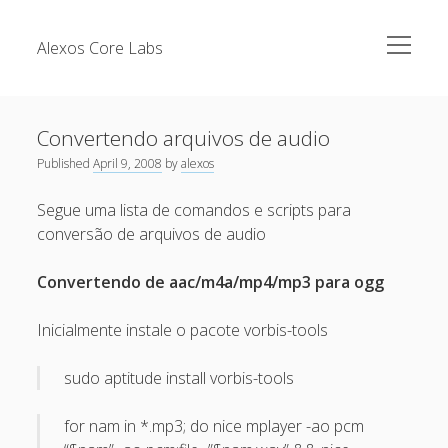
open
Alexos Core Labs
menu
Sidebar
Search
Brazilian Security Blogs Network
Convertendo arquivos de audio
Cursos
Published
April 9, 2008
by
alexos
Github
Recent Posts
Segue uma lista de comandos e scripts para
Linkedin
conversão de arquivos de audio
Nullbyte Security Conference
Tecsec Podcast #114 – A HISTÓRIA DA NULLBYTE
SECURITY CONFERENCE
Publicações
Convertendo de aac/m4a/mp4/mp3 para ogg
Mitigando tráfego malicioso originado da rede TOR
Security Advisories
Inicialmente instale o pacote vorbis-tools
[Capacite] Linux – Comandos Básicos 2
Tools
[Capacite] Linux – Comandos Básicos
sudo aptitude install vorbis-tools
[Capacite] Linux – Conceitos Básicos
for nam in *.mp3; do nice mplayer -ao pcm