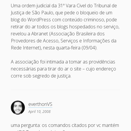
February 2009
Uma ordem judicial da 31ª Vara Civel do Tribunal de
Justiça de São Paulo, que pede o bloqueio de um
January 2009
blog do WordPress com conteúdo criminoso, pode
December 2008
retirar do ar todos os blogs hospedados no serviço,
revelou a Abranet (Associação Brasileira dos
November 2008
Provedores de Acesso, Serviços e Informações da
October 2008
Rede Internet), nesta quarta-feira (09/04).
September 2008
A associação foi intimada a tomar as providências
August 2008
necessárias para tirar do ar o site – cujo endereço
July 2008
corre sob segredo de justiça.
May 2008
April 2008
everthonVS
March 2008
April 10, 2008
February 2008
uma pergunta: os comandos citados por vc mantém
January 2008