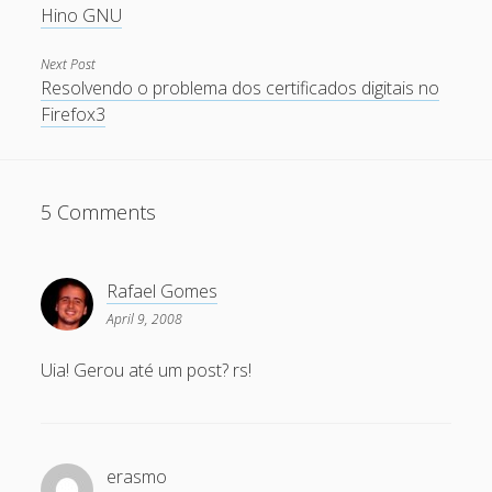
Hino GNU
May 2011
Next Post
April 2011
Resolvendo o problema dos certificados digitais no
Firefox3
March 2011
February 2011
January 2011
5 Comments
December 2010
October 2010
Rafael Gomes
September 2010
April 9, 2008
August 2010
Uia! Gerou até um post? rs!
July 2010
May 2010
April 2010
erasmo