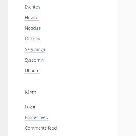
Eventos
HowTo
Notícias
OffTopic
Segurança
Sysadmin
Ubuntu
Meta
Log in
Entries feed
Comments feed