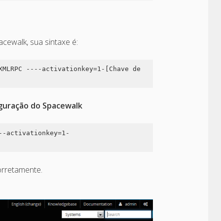
acewalk, sua sintaxe é:
XMLRPC ----activationkey=1-[Chave de 
figuração do Spacewalk
--activationkey=1-
corretamente.