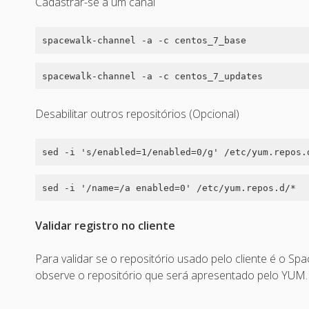
Cadastrar-se a um canal
spacewalk-channel -a -c centos_7_base
spacewalk-channel -a -c centos_7_updates
Desabilitar outros repositórios (Opcional)
sed -i 's/enabled=1/enabled=0/g' /etc/yum.repos.
sed -i '/name=/a enabled=0' /etc/yum.repos.d/*
Validar registro no cliente
Para validar se o repositório usado pelo cliente é o 
observe o repositório que será apresentado pelo YUM.