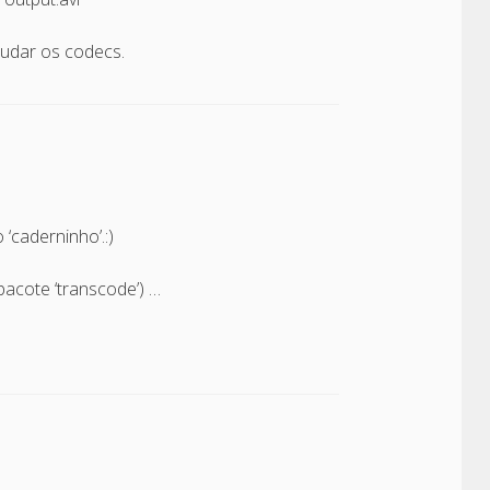
udar os codecs.
‘caderninho’.:)
pacote ‘transcode’) …