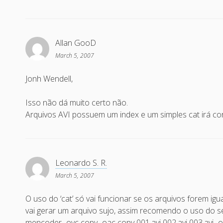
Allan GooD
March 5, 2007
Jonh Wendell,
Isso não dá muito certo não.
Arquivos AVI possuem um index e um simples cat irá co
Leonardo S. R.
March 5, 2007
O uso do ‘cat’ só vai funcionar se os arquivos forem igu
vai gerar um arquivo sujo, assim recomendo o uso do s
mencoder -ovc copy -oac copy 001.avi 002.avi 003.avi -o