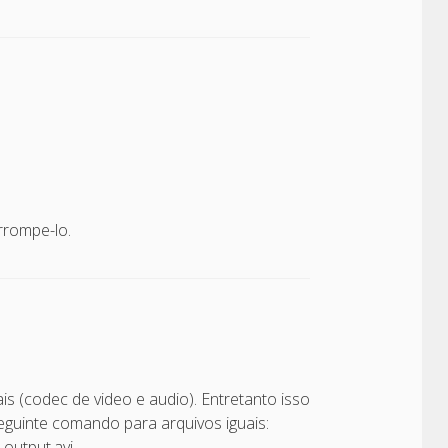
rrompe-lo.
ais (codec de video e audio). Entretanto isso
eguinte comando para arquivos iguais:
 output.avi