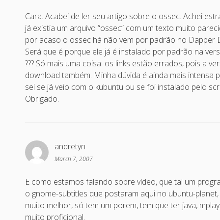
Cara. Acabei de ler seu artigo sobre o ossec. Achei estra
já existia um arquivo “ossec” com um texto muito pare
por acaso o ossec há não vem por padrão no Dapper Dra
Será que é porque ele já é instalado por padrão na versã
??? Só mais uma coisa: os links estão errados, pois a ve
download também. Minha dúvida é ainda mais intensa pq
sei se já veio com o kubuntu ou se foi instalado pelo scr
Obrigado.
andretyn
March 7, 2007
E como estamos falando sobre vídeo, que tal um programa
o gnome-subtitles que postaram aqui no ubuntu-planet, 
muito melhor, só tem um porem, tem que ter java, mplaye
muito proficional.