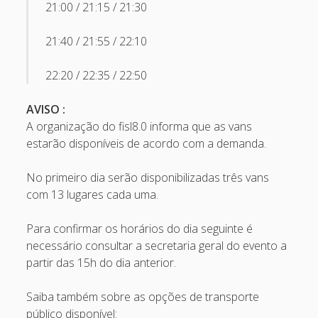
21:00 / 21:15 / 21:30
April 2022
October 2020
21:40 / 21:55 / 22:10
September 2020
22:20 / 22:35 / 22:50
August 2015
AVISO :
July 2015
A organização do fisl8.0 informa que as vans
December 2014
estarão disponíveis de acordo com a demanda.
October 2014
No primeiro dia serão disponibilizadas três vans
September 2014
com 13 lugares cada uma.
January 2014
Para confirmar os horários do dia seguinte é
November 2013
necessário consultar a secretaria geral do evento a
partir das 15h do dia anterior.
October 2013
September 2013
Saiba também sobre as opções de transporte
June 2013
público disponível: