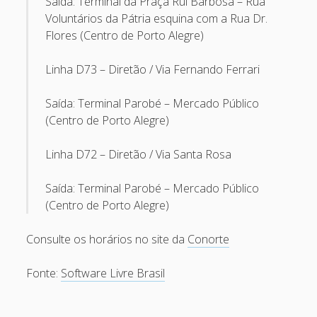
Saída: Terminal da Praça Rui Barbosa – Rua
Voluntários da Pátria esquina com a Rua Dr.
May 2011
Flores (Centro de Porto Alegre)
April 2011
Linha D73 – Diretão / Via Fernando Ferrari
March 2011
February 2011
Saída: Terminal Parobé – Mercado Público
(Centro de Porto Alegre)
January 2011
December 2010
Linha D72 – Diretão / Via Santa Rosa
October 2010
Saída: Terminal Parobé – Mercado Público
September 2010
(Centro de Porto Alegre)
August 2010
Consulte os horários no site da
Conorte
July 2010
May 2010
Fonte:
Software Livre Brasil
April 2010