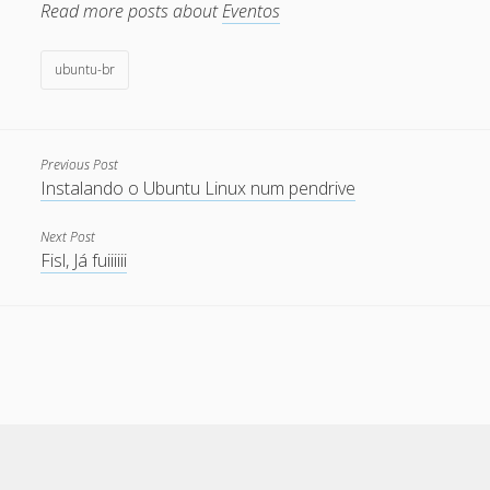
March 2010
Read more posts about
Eventos
February 2010
ubuntu-br
January 2010
December 2009
November 2009
Previous Post
Instalando o Ubuntu Linux num pendrive
October 2009
September 2009
Next Post
Fisl, Já fuiiiiii
August 2009
July 2009
June 2009
May 2009
April 2009
March 2009