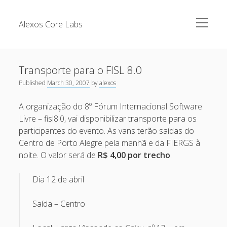
open
Alexos Core Labs
menu
Sidebar
Search
Brazilian Security Blogs Network
Transporte para o FISL 8.0
Cursos
Published
March 30, 2007
by
alexos
Github
Recent Posts
A organização do 8º Fórum Internacional Software
Linkedin
Livre – fisl8.0, vai disponibilizar transporte para os
Nullbyte Security Conference
Tecsec Podcast #114 – A HISTÓRIA DA NULLBYTE
participantes do evento. As vans terão saídas do
SECURITY CONFERENCE
Publicações
Centro de Porto Alegre pela manhã e da FIERGS à
noite. O valor será de
R$ 4,00 por trecho
.
Mitigando tráfego malicioso originado da rede TOR
Security Advisories
[Capacite] Linux – Comandos Básicos 2
Tools
Dia 12 de abril
[Capacite] Linux – Comandos Básicos
Saída – Centro
[Capacite] Linux – Conceitos Básicos