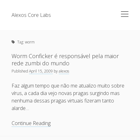
open
Alexos Core Labs
menu
Sidebar
Search
Brazilian Security Blogs Network
Tag:
worm
Cursos
Github
Worm Conficker é responsável pela maior
Recent Posts
rede zumbi do mundo
Linkedin
Published
April 15, 2009
by
alexos
Nullbyte Security Conference
Tecsec Podcast #114 – A HISTÓRIA DA NULLBYTE
SECURITY CONFERENCE
Faz algum tempo que não me atualizo muito sobre
Publicações
vírus, a cada dia vejo novas pragas surgindo mas
Mitigando tráfego malicioso originado da rede TOR
Security Advisories
nenhuma dessas pragas virtuais fizeram tanto
[Capacite] Linux – Comandos Básicos 2
alarde…
Tools
[Capacite] Linux – Comandos Básicos
Worm
Continue Reading
[Capacite] Linux – Conceitos Básicos
Conficker
é