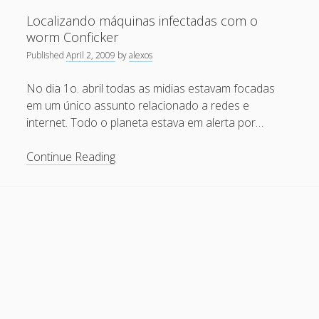
responsável
Recent Comments
Localizando máquinas infectadas com o
pela
worm Conficker
maior
Maicon Fonseca Zanco
on
Protegendo a console
Published
April 2, 2009
by
alexos
rede
administrativa contra ataques de brute force
zumbi
No dia 1o. abril todas as midias estavam focadas
alexos
on
Protegendo a console administrativa contra
do
em um único assunto relacionado a redes e
ataques de brute force
mundo
internet. Todo o planeta estava em alerta por…
Gilson Camelo
on
Protegendo a console administrativa
contra ataques de brute force
Localizando
Continue Reading
máquinas
tuxtrack
on
Otimizando a detecção de ataques de SQLi
infectadas
com evasão do Ossec HIDS
com
Rafael Gomes
on
Nginx – Implantação e hardening do
o
nginx no Debian
worm
Conficker
Archives
September 2024