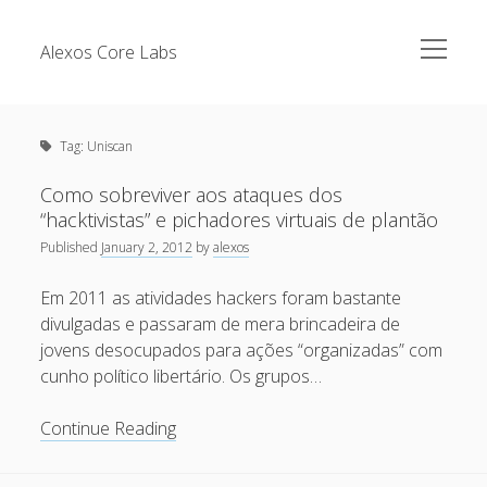
open
Alexos Core Labs
menu
Sidebar
Search
Brazilian Security Blogs Network
Tag:
Uniscan
Cursos
Github
Como sobreviver aos ataques dos
Recent Posts
“hacktivistas” e pichadores virtuais de plantão
Linkedin
Published
January 2, 2012
by
alexos
Nullbyte Security Conference
Tecsec Podcast #114 – A HISTÓRIA DA NULLBYTE
SECURITY CONFERENCE
Em 2011 as atividades hackers foram bastante
Publicações
divulgadas e passaram de mera brincadeira de
Mitigando tráfego malicioso originado da rede TOR
Security Advisories
jovens desocupados para ações “organizadas” com
[Capacite] Linux – Comandos Básicos 2
cunho político libertário. Os grupos…
Tools
[Capacite] Linux – Comandos Básicos
Como
Continue Reading
[Capacite] Linux – Conceitos Básicos
sobreviver
aos