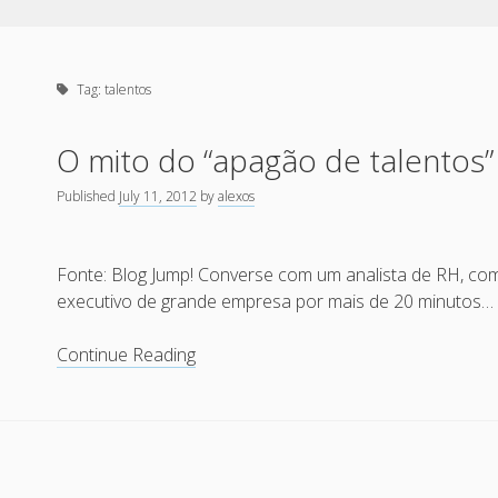
Tag:
talentos
O mito do “apagão de talentos”
Published
July 11, 2012
by
alexos
Fonte: Blog Jump! Converse com um analista de RH, c
executivo de grande empresa por mais de 20 minutos…
O
Continue Reading
mito
do
“apagão
de
talentos”