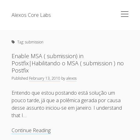
open
Alexos Core Labs
menu
Sidebar
Search
Brazilian Security Blogs Network
Tag:
submission
Cursos
Github
Enable MSA ( submission) in
Recent Posts
Postfix|Habilitando o MSA ( submission ) no
Linkedin
Postfix
Nullbyte Security Conference
Tecsec Podcast #114 – A HISTÓRIA DA NULLBYTE
Published
February 13, 2010
by
alexos
SECURITY CONFERENCE
Publicações
Entendo que estou postando está solução um
Mitigando tráfego malicioso originado da rede TOR
Security Advisories
pouco tarde, já que a polêmica gerada por causa
[Capacite] Linux – Comandos Básicos 2
desse assunto iniciou-se em janeiro. I understand
Tools
that I…
[Capacite] Linux – Comandos Básicos
[Capacite] Linux – Conceitos Básicos
Enable
Continue Reading
MSA