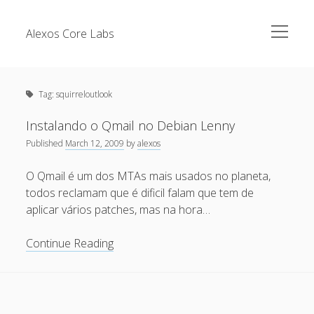
open
Alexos Core Labs
menu
Sidebar
Search
Brazilian Security Blogs Network
Tag:
squirreloutlook
Cursos
Github
Instalando o Qmail no Debian Lenny
Recent Posts
Published
March 12, 2009
by
alexos
Linkedin
Nullbyte Security Conference
Tecsec Podcast #114 – A HISTÓRIA DA NULLBYTE
O Qmail é um dos MTAs mais usados no planeta,
SECURITY CONFERENCE
todos reclamam que é dificil falam que tem de
Publicações
aplicar vários patches, mas na hora…
Mitigando tráfego malicioso originado da rede TOR
Security Advisories
[Capacite] Linux – Comandos Básicos 2
Instalando
Continue Reading
Tools
o
[Capacite] Linux – Comandos Básicos
Qmail
[Capacite] Linux – Conceitos Básicos
no
Debian