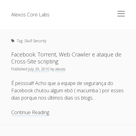
open
Alexos Core Labs
menu
Sidebar
Search
Brazilian Security Blogs Network
Tag:
Skull Security
Cursos
Github
Facebook: Torrent, Web Crawler e ataque de
Recent Posts
Cross-Site scripting
Linkedin
Published
July 29, 2010
by
alexos
Nullbyte Security Conference
Tecsec Podcast #114 – A HISTÓRIA DA NULLBYTE
SECURITY CONFERENCE
É pessoal!! Acho que a equipe de segurança do
Publicações
Facebook chutou algum ebó ( macumba ) por esses
Mitigando tráfego malicioso originado da rede TOR
Security Advisories
dias porque nos últimos dias os blogs…
[Capacite] Linux – Comandos Básicos 2
Tools
Facebook:
Continue Reading
[Capacite] Linux – Comandos Básicos
Torrent,
[Capacite] Linux – Conceitos Básicos
Web
Crawler