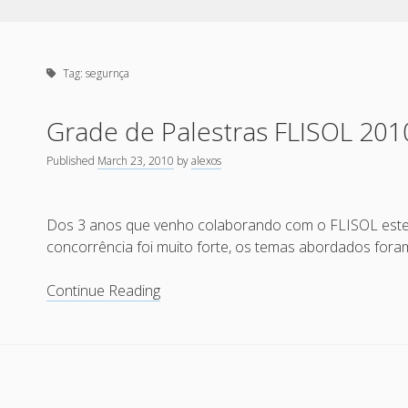
Tag:
segurnça
Grade de Palestras FLISOL 201
Published
March 23, 2010
by
alexos
Dos 3 anos que venho colaborando com o FLISOL este
concorrência foi muito forte, os temas abordados for
Grade
Continue Reading
de
Palestras
FLISOL
2010
Salvador