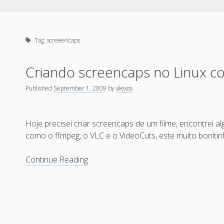
Tag:
screeencaps
Criando screencaps no Linux c
Published
September 1, 2009
by
alexos
Hoje precisei criar screencaps de um filme, encontrei 
como o ffmpeg, o VLC e o VideoCuts, este muito bonit
Criando
Continue Reading
screencaps
no
Linux
com
o