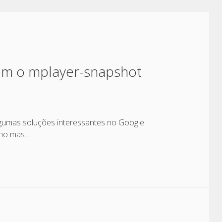
om o mplayer-snapshot
algumas soluções interessantes no Google
inho mas…