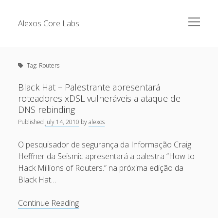
open
Alexos Core Labs
menu
Sidebar
Search
Brazilian Security Blogs Network
Tag:
Routers
Cursos
Github
Black Hat – Palestrante apresentará
Recent Posts
roteadores xDSL vulneráveis a ataque de
Linkedin
DNS rebinding
Nullbyte Security Conference
Tecsec Podcast #114 – A HISTÓRIA DA NULLBYTE
Published
July 14, 2010
by
alexos
SECURITY CONFERENCE
Publicações
O pesquisador de segurança da Informação Craig
Mitigando tráfego malicioso originado da rede TOR
Security Advisories
Heffner da Seismic apresentará a palestra “How to
[Capacite] Linux – Comandos Básicos 2
Hack Millions of Routers.” na próxima edição da
Tools
Black Hat…
[Capacite] Linux – Comandos Básicos
[Capacite] Linux – Conceitos Básicos
Black
Continue Reading
Hat