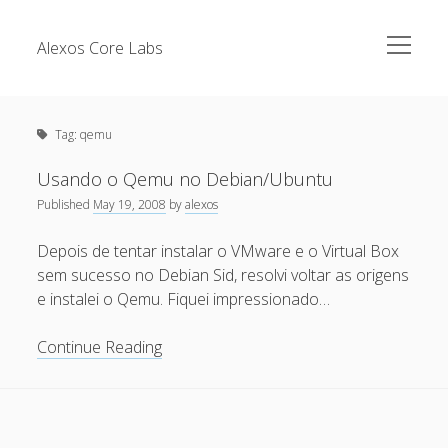
open
Alexos Core Labs
menu
Sidebar
Search
Brazilian Security Blogs Network
Tag:
qemu
Cursos
Github
Usando o Qemu no Debian/Ubuntu
Recent Posts
Published
May 19, 2008
by
alexos
Linkedin
Nullbyte Security Conference
Tecsec Podcast #114 – A HISTÓRIA DA NULLBYTE
Depois de tentar instalar o VMware e o Virtual Box
SECURITY CONFERENCE
sem sucesso no Debian Sid, resolvi voltar as origens
Publicações
e instalei o Qemu. Fiquei impressionado…
Mitigando tráfego malicioso originado da rede TOR
Security Advisories
[Capacite] Linux – Comandos Básicos 2
Usando
Continue Reading
Tools
o
[Capacite] Linux – Comandos Básicos
Qemu
[Capacite] Linux – Conceitos Básicos
no
Debian/Ubuntu