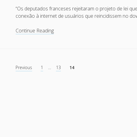
“Os deputados franceses rejeitaram o projeto de lei q
conexão à internet de usuários que reincidissem no d
França
Continue Reading
rejeita
lei
contra
downloads
Posts
ilegais
Previous
1
…
13
14
pagination