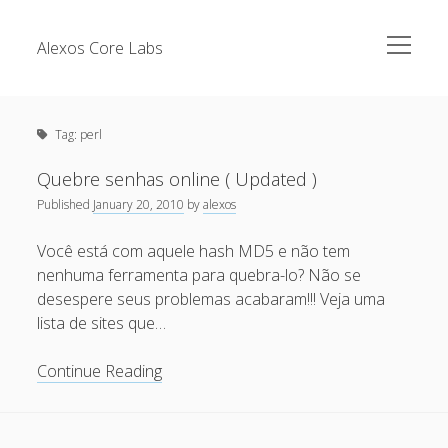
open
Alexos Core Labs
menu
Sidebar
Search
Brazilian Security Blogs Network
Tag:
perl
Cursos
Github
Quebre senhas online ( Updated )
Recent Posts
Published
January 20, 2010
by
alexos
Linkedin
Nullbyte Security Conference
Tecsec Podcast #114 – A HISTÓRIA DA NULLBYTE
Você está com aquele hash MD5 e não tem
SECURITY CONFERENCE
nenhuma ferramenta para quebra-lo? Não se
Publicações
desespere seus problemas acabaram!!! Veja uma
Mitigando tráfego malicioso originado da rede TOR
Security Advisories
lista de sites que…
[Capacite] Linux – Comandos Básicos 2
Tools
Quebre
Continue Reading
[Capacite] Linux – Comandos Básicos
senhas
[Capacite] Linux – Conceitos Básicos
online
(