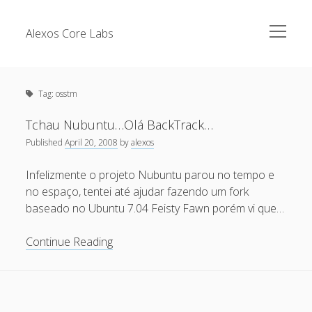
open
Alexos Core Labs
menu
Sidebar
Search
Brazilian Security Blogs Network
Tag:
osstm
Cursos
Github
Tchau Nubuntu…Olá BackTrack…
Recent Posts
Published
April 20, 2008
by
alexos
Linkedin
Nullbyte Security Conference
Tecsec Podcast #114 – A HISTÓRIA DA NULLBYTE
Infelizmente o projeto Nubuntu parou no tempo e
SECURITY CONFERENCE
no espaço, tentei até ajudar fazendo um fork
Publicações
baseado no Ubuntu 7.04 Feisty Fawn porém vi que…
Mitigando tráfego malicioso originado da rede TOR
Security Advisories
[Capacite] Linux – Comandos Básicos 2
Tchau
Continue Reading
Tools
Nubuntu…
[Capacite] Linux – Comandos Básicos
Olá
[Capacite] Linux – Conceitos Básicos
BackTrack…