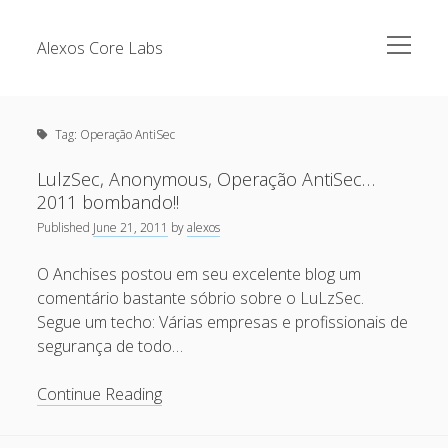
open
Alexos Core Labs
menu
Sidebar
Search
Brazilian Security Blogs Network
Tag:
Operação AntiSec
Cursos
Github
LulzSec, Anonymous, Operação AntiSec…
Recent Posts
2011 bombando!!
Linkedin
Published
June 21, 2011
by
alexos
Nullbyte Security Conference
Tecsec Podcast #114 – A HISTÓRIA DA NULLBYTE
SECURITY CONFERENCE
O Anchises postou em seu excelente blog um
Publicações
comentário bastante sóbrio sobre o LuLzSec.
Mitigando tráfego malicioso originado da rede TOR
Security Advisories
Segue um techo: Várias empresas e profissionais de
[Capacite] Linux – Comandos Básicos 2
segurança de todo…
Tools
[Capacite] Linux – Comandos Básicos
LulzSec,
Continue Reading
[Capacite] Linux – Conceitos Básicos
Anonymous,
Operação