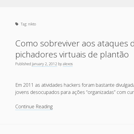
Tag:
nikto
Como sobreviver aos ataques do
pichadores virtuais de plantão
Published
January 2, 2012
by
alexos
Em 2011 as atividades hackers foram bastante divulga
jovens desocupados para ações “organizadas” com cunho
Como
Continue Reading
sobreviver
aos
ataques