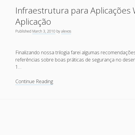
dos
Infraestrutura para Aplicações
“hacktivistas”
e
Aplicação
pichadores
virtuais
Published
March 3, 2010
by
alexos
de
plantão
Finalizando nossa trilogia farei algumas recomendaçõe
referências sobre boas práticas de segurança no dese
1…
Infraestrutura
Continue Reading
para
Aplicações
Web
Seguras
parte
3
–