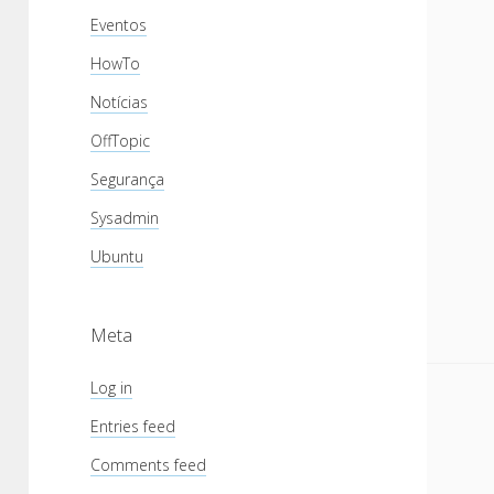
Eventos
HowTo
Notícias
OffTopic
Segurança
Sysadmin
Ubuntu
Meta
Log in
Entries feed
Comments feed