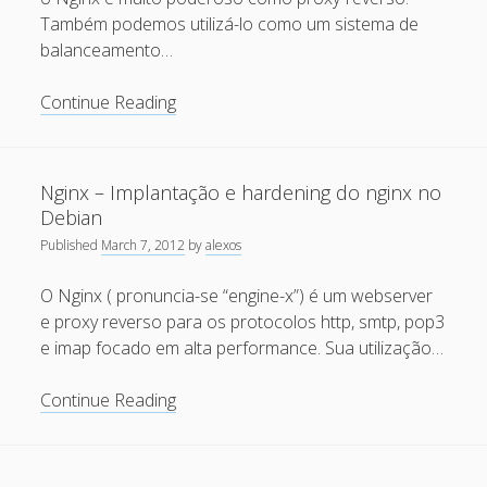
April 2022
Também podemos utilizá-lo como um sistema de
balanceamento…
October 2020
September 2020
Alta
Continue Reading
disponibilidade
August 2015
e
July 2015
segurança
Nginx – Implantação e hardening do nginx no
com
December 2014
Debian
Nginx
Published
March 7, 2012
by
alexos
October 2014
e
Naxsi
September 2014
O Nginx ( pronuncia-se “engine-x”) é um webserver
e proxy reverso para os protocolos http, smtp, pop3
January 2014
e imap focado em alta performance. Sua utilização…
November 2013
Nginx
Continue Reading
October 2013
–
September 2013
Implantação
e
June 2013