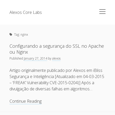
open
Alexos Core Labs
menu
Sidebar
Search
Brazilian Security Blogs Network
Tag:
nginx
Cursos
Github
Configurando a segurança do SSL no Apache
Recent Posts
ou Nginx
Linkedin
Published
January 27, 2014
by
alexos
Nullbyte Security Conference
Tecsec Podcast #114 – A HISTÓRIA DA NULLBYTE
SECURITY CONFERENCE
Artigo originalmente publicado por Alexos em iBliss
Publicações
Segurança e Inteligência [Atualizado em 04-03-2015
Mitigando tráfego malicioso originado da rede TOR
Security Advisories
– ‘FREAK’ Vulnerability CVE-2015-0204)] Após a
[Capacite] Linux – Comandos Básicos 2
divulgação de diversas falhas em algoritmos…
Tools
[Capacite] Linux – Comandos Básicos
Configurando
Continue Reading
[Capacite] Linux – Conceitos Básicos
a
segurança