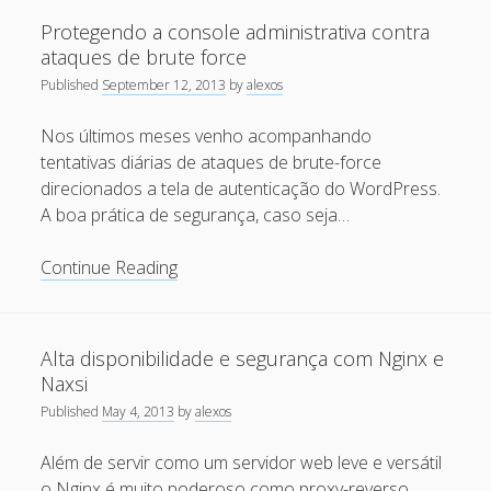
do
Recent Comments
Protegendo a console administrativa contra
SSL
ataques de brute force
no
Maicon Fonseca Zanco
on
Protegendo a console
Published
September 12, 2013
by
alexos
Apache
administrativa contra ataques de brute force
ou
Nos últimos meses venho acompanhando
alexos
on
Protegendo a console administrativa contra
Nginx
tentativas diárias de ataques de brute-force
ataques de brute force
direcionados a tela de autenticação do WordPress.
Gilson Camelo
on
Protegendo a console administrativa
A boa prática de segurança, caso seja…
contra ataques de brute force
Protegendo
Continue Reading
tuxtrack
on
Otimizando a detecção de ataques de SQLi
a
com evasão do Ossec HIDS
console
Rafael Gomes
on
Nginx – Implantação e hardening do
administrativa
Alta disponibilidade e segurança com Nginx e
nginx no Debian
contra
Naxsi
ataques
Published
May 4, 2013
by
alexos
Archives
de
brute
Além de servir como um servidor web leve e versátil
September 2024
force
o Nginx é muito poderoso como proxy-reverso.