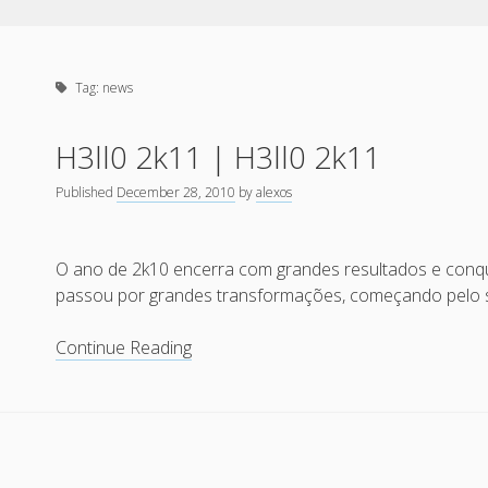
Tag:
news
H3ll0 2k11 | H3ll0 2k11
Published
December 28, 2010
by
alexos
O ano de 2k10 encerra com grandes resultados e conqu
passou por grandes transformações, começando pelo 
H3ll0
Continue Reading
2k11
|
H3ll0
2k11