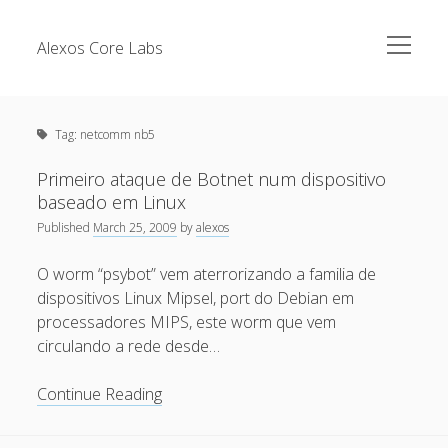
open
Alexos Core Labs
menu
Sidebar
Search
Brazilian Security Blogs Network
Tag:
netcomm nb5
Cursos
Github
Primeiro ataque de Botnet num dispositivo
Recent Posts
baseado em Linux
Linkedin
Published
March 25, 2009
by
alexos
Nullbyte Security Conference
Tecsec Podcast #114 – A HISTÓRIA DA NULLBYTE
SECURITY CONFERENCE
O worm “psybot” vem aterrorizando a familia de
Publicações
dispositivos Linux Mipsel, port do Debian em
Mitigando tráfego malicioso originado da rede TOR
Security Advisories
processadores MIPS, este worm que vem
[Capacite] Linux – Comandos Básicos 2
circulando a rede desde…
Tools
[Capacite] Linux – Comandos Básicos
Primeiro
Continue Reading
[Capacite] Linux – Conceitos Básicos
ataque
de