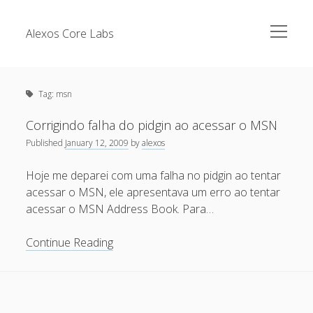
open
Alexos Core Labs
menu
Sidebar
Search
Brazilian Security Blogs Network
Tag:
msn
Cursos
Github
Corrigindo falha do pidgin ao acessar o MSN
Recent Posts
Published
January 12, 2009
by
alexos
Linkedin
Nullbyte Security Conference
Tecsec Podcast #114 – A HISTÓRIA DA NULLBYTE
Hoje me deparei com uma falha no pidgin ao tentar
SECURITY CONFERENCE
acessar o MSN, ele apresentava um erro ao tentar
Publicações
acessar o MSN Address Book. Para…
Mitigando tráfego malicioso originado da rede TOR
Security Advisories
[Capacite] Linux – Comandos Básicos 2
Corrigindo
Continue Reading
Tools
falha
[Capacite] Linux – Comandos Básicos
do
[Capacite] Linux – Conceitos Básicos
pidgin
ao