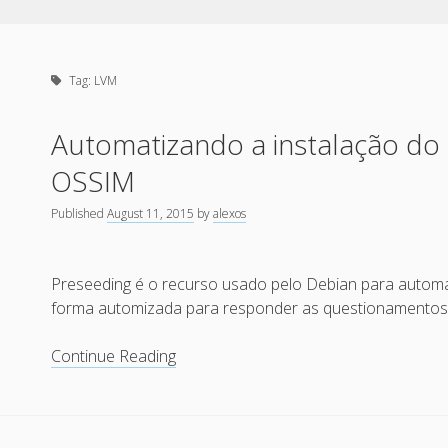
Tag:
LVM
Automatizando a instalação do 
OSSIM
Published
August 11, 2015
by
alexos
Preseeding é o recurso usado pelo Debian para automa
forma automizada para responder as questionamentos
Automatizando
Continue Reading
a
instalação
do