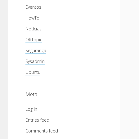
Eventos
HowTo
Notícias
OffTopic
Segurança
Sysadmin
Ubuntu
Meta
Log in
Entries feed
Comments feed