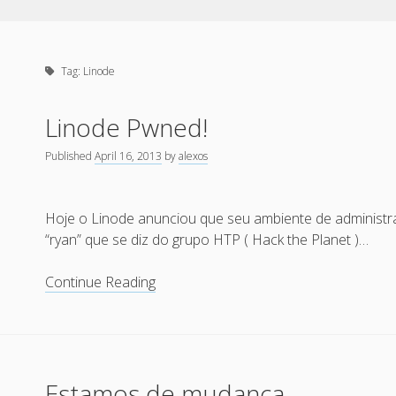
Tag:
Linode
Linode Pwned!
Published
April 16, 2013
by
alexos
Hoje o Linode anunciou que seu ambiente de administra
“ryan” que se diz do grupo HTP ( Hack the Planet )…
Linode
Continue Reading
Pwned!
Estamos de mudança