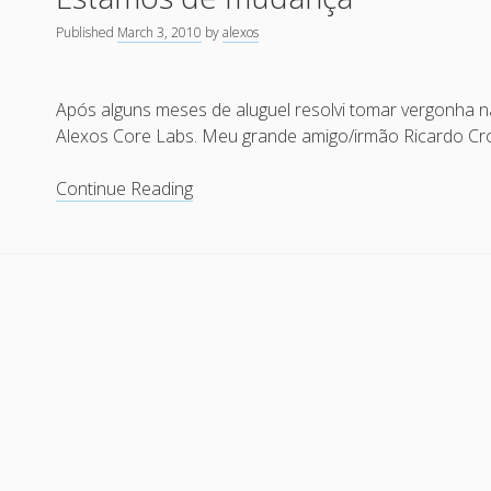
Published
March 3, 2010
by
alexos
Após alguns meses de aluguel resolvi tomar vergonha na 
Alexos Core Labs. Meu grande amigo/irmão Ricardo Cr
Estamos
Continue Reading
de
mudança