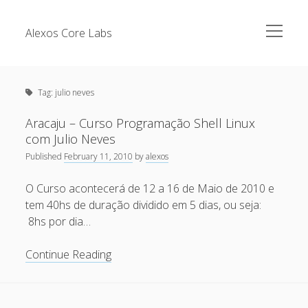
open
Alexos Core Labs
menu
Sidebar
Search
Brazilian Security Blogs Network
Tag:
julio neves
Cursos
Github
Aracaju – Curso Programação Shell Linux
Recent Posts
com Julio Neves
Linkedin
Published
February 11, 2010
by
alexos
Nullbyte Security Conference
Tecsec Podcast #114 – A HISTÓRIA DA NULLBYTE
SECURITY CONFERENCE
O Curso acontecerá de 12 a 16 de Maio de 2010 e
Publicações
tem 40hs de duração dividido em 5 dias, ou seja:
Mitigando tráfego malicioso originado da rede TOR
Security Advisories
8hs por dia…
[Capacite] Linux – Comandos Básicos 2
Tools
Aracaju
Continue Reading
[Capacite] Linux – Comandos Básicos
–
[Capacite] Linux – Conceitos Básicos
Curso
Programação