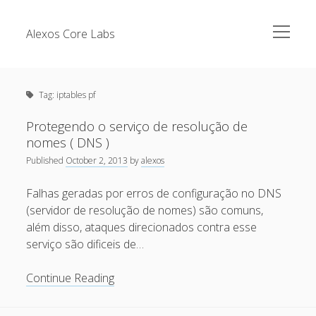
open
Alexos Core Labs
menu
Sidebar
Search
Brazilian Security Blogs Network
Tag:
iptables pf
Cursos
Github
Protegendo o serviço de resolução de
Recent Posts
nomes ( DNS )
Linkedin
Published
October 2, 2013
by
alexos
Nullbyte Security Conference
Tecsec Podcast #114 – A HISTÓRIA DA NULLBYTE
SECURITY CONFERENCE
Falhas geradas por erros de configuração no DNS
Publicações
(servidor de resolução de nomes) são comuns,
Mitigando tráfego malicioso originado da rede TOR
Security Advisories
além disso, ataques direcionados contra esse
[Capacite] Linux – Comandos Básicos 2
serviço são dificeis de…
Tools
[Capacite] Linux – Comandos Básicos
Protegendo
Continue Reading
[Capacite] Linux – Conceitos Básicos
o
serviço