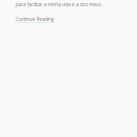
para facilitar a minha vida e a dos meus…
Instalando
Continue Reading
o
Compiz-
fusion
no
Debian
Sid