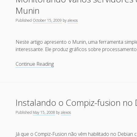
no
Munin
Debian
Published
October 15, 2009
by
alexos
Neste artigo apresento o Munin, uma ferramenta simpl
interessante. Ele produz gráficos sobre processamento,
Monitorando
Continue Reading
vários
servidores
de
forma
Instalando o Compiz-fusion no 
simples
com
Published
May 15, 2008
by
alexos
o
Munin
Já que o Compiz-Fusion não vêm habilitado no Debian 