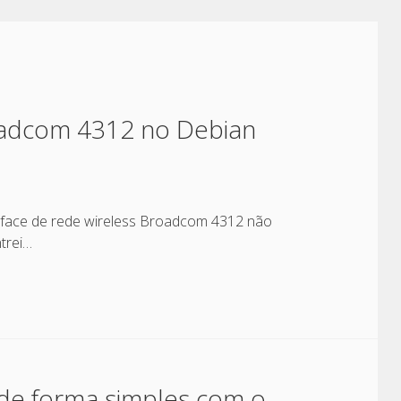
roadcom 4312 no Debian
rface de rede wireless Broadcom 4312 não
trei…
 de forma simples com o