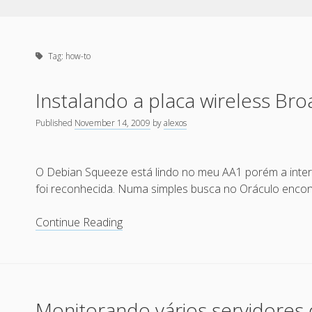
Tag:
how-to
Instalando a placa wireless B
Published
November 14, 2009
by
alexos
O Debian Squeeze está lindo no meu AA1 porém a inte
foi reconhecida. Numa simples busca no Oráculo encon
Instalando
Continue Reading
a
placa
wireless
Broadcom
Monitorando vários servidores
4312