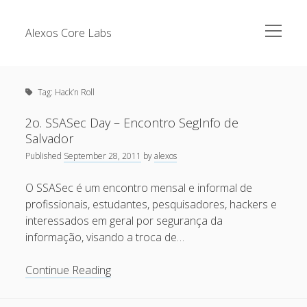
open
Alexos Core Labs
menu
Sidebar
Search
Brazilian Security Blogs Network
Tag:
Hack’n Roll
Cursos
Github
2o. SSASec Day – Encontro SegInfo de
Recent Posts
Salvador
Linkedin
Published
September 28, 2011
by
alexos
Nullbyte Security Conference
Tecsec Podcast #114 – A HISTÓRIA DA NULLBYTE
SECURITY CONFERENCE
O SSASec é um encontro mensal e informal de
Publicações
profissionais, estudantes, pesquisadores, hackers e
Mitigando tráfego malicioso originado da rede TOR
Security Advisories
interessados em geral por segurança da
[Capacite] Linux – Comandos Básicos 2
informação, visando a troca de…
Tools
[Capacite] Linux – Comandos Básicos
2o.
Continue Reading
[Capacite] Linux – Conceitos Básicos
SSASec
Day