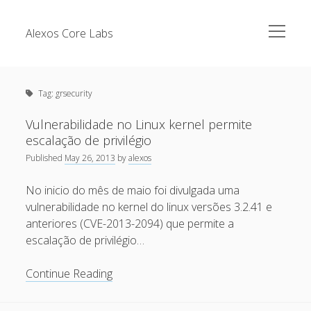
open
Alexos Core Labs
menu
Sidebar
Search
Brazilian Security Blogs Network
Tag:
grsecurity
Cursos
Github
Vulnerabilidade no Linux kernel permite
Recent Posts
escalação de privilégio
Linkedin
Published
May 26, 2013
by
alexos
Nullbyte Security Conference
Tecsec Podcast #114 – A HISTÓRIA DA NULLBYTE
SECURITY CONFERENCE
No inicio do mês de maio foi divulgada uma
Publicações
vulnerabilidade no kernel do linux versões 3.2.41 e
Mitigando tráfego malicioso originado da rede TOR
Security Advisories
anteriores (CVE-2013-2094) que permite a
[Capacite] Linux – Comandos Básicos 2
escalação de privilégio…
Tools
[Capacite] Linux – Comandos Básicos
Vulnerabilidade
Continue Reading
[Capacite] Linux – Conceitos Básicos
no
Linux